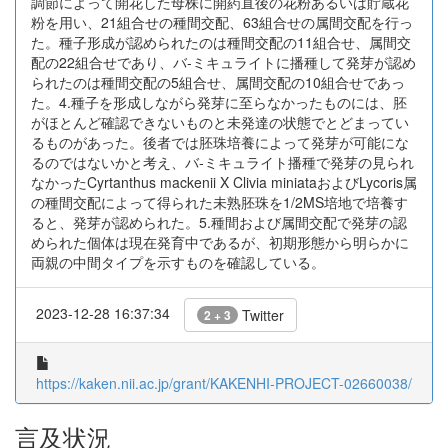
調節によって開花した母株に開葯直後の花粉あるいは貯蔵花
粉を用い、21組合せの種間交配、63組合せの属間交配を行っ
た。種子形成が認められたのは種間交配の11組合せ、属間交
配の22組合せであり、バ-ミキュライトに播種して発芽が認め
られたのは種間交配の5組合せ、属間交配の10組合せであっ
た。4.種子を形成しながら発芽に至らなかったものには、胚
がほとんど確認できないものと未発達の状態でとどまってい
るものがあった。後者では胚珠培養によって発芽が可能にな
るのではないかと考え、バ-ミキュライト播種で発芽の見られ
なかったCyrtanthus mackenii X Clivia miniataおよびLycoris属
の種間交配によって得られた未熟胚珠を1/2MS培地で培養す
ると、発芽が認められた。5.種間および属間交配で発芽の認
められた個体は現在発育中であるが、初期形態から明らかに
両親の中間タイプを示すものを確認している。
2023-12-28 16:37:34
Twitter
2 + 3
https://kaken.nii.ac.jp/grant/KAKENHI-PROJECT-02660038/
言及状況