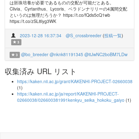
は胚珠培養が必要であるものの交配が可能だとある。
Clivia、Cyrtanthus、Lycoris、ベラドンナリリーの4属間交配
というのは無理だろうか？ https://t.co/fQds5cQ1wb
https://t.co/zSL8lyg3WK
2023-12-28 16:37:34
@S_crossbreeder
(
投稿一覧
)
3
@bo_breeder
@nknk81191345
@itJwNC2boBM7LDw
3
収集済み URL リスト
https://kaken.nii.ac.jp/grant/KAKENHI-PROJECT-02660038
(1)
https://kaken.nii.ac.jp/ja/report/KAKENHI-PROJECT-
02660038/026600381991kenkyu_seika_hokoku_gaiyo
(1)