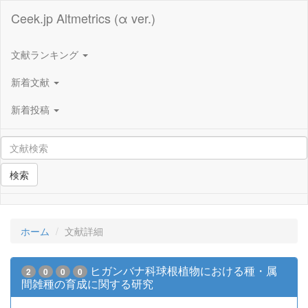
Ceek.jp Altmetrics (α ver.)
文献ランキング
新着文献
新着投稿
検索
ホーム
文献詳細
ヒガンバナ科球根植物における種・属
2
0
0
0
間雑種の育成に関する研究