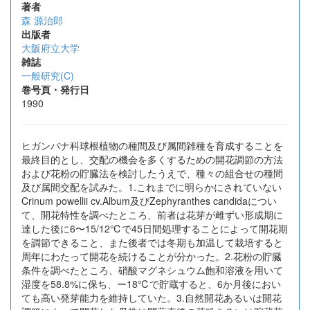
著者
森 源治郎
出版者
大阪府立大学
雑誌
一般研究(C)
巻号頁・発行日
1990
ヒガンバナ科球根植物の種間及び属間雑種を育成することを
最終目的とし、交配の機会を多くするための開花調節の方法
および花粉の貯臓法を検討したうえで、種々の組合せの種間
及び属間交配を試みた。1.これまでに明らかにされていない
Crinum powellii cv.Album及びZephyranthes candidaについ
て、開花特性を調べたところ、前者は花芽が雌ずい形成期に
達した後に6〜15/12℃で45日間処理することによって開花期
を調節できること、また後者では冬期も加温して栽培すると
周年にわたって開花を続けることが分かった。2.花粉の貯臓
条件を調べたところ、硝酸マグネシュウム飽和溶液を用いて
湿度を58.8%に保ち、ー18℃で貯蔵すると、6か月後におい
ても高い発芽能力を維持していた。3.自然開花あるいは開花