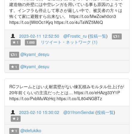
建造物の外壁には中空レンガを用いている事も原因のようで
す。インフラも停止して寒さが厳しい中で、被災者の方々は
怖くて家に避難すら出来ない。 https://t.co/MwZcwh0cn3
https://t.co/jWi0Oc1Kyq https://t.co/4uTaWZ5M6Q
2023-02-11 12:52:50
@Frostic_ru
(
投稿一覧
)
1
リツイート・ネットワーク (1)
1
1.000
@kyami_desyu
1
@kyami_desyu
1
RCフレームとはいえ耐震壁がない煉瓦積みモルタル仕上げが
20年前くらいの主流だったとは… https://t.co/eHAzg33Y1P
https://t.co/PxbMuWzHcj https://t.co/IL804NGBTz
2023-02-10 15:30:02
@31fromSendai
(
投稿一覧
)
2
@idefukiko
1