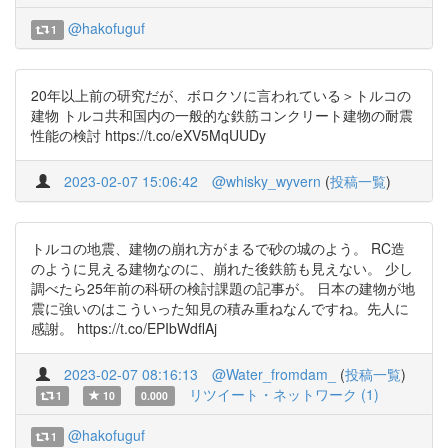
@hakofuguf
1
20年以上前の研究だが、ボロクソに言われている＞トルコの
建物 トルコ共和国内の一般的な鉄筋コンクリート建物の耐震
性能の検討 https://t.co/eXV5MqUUDy
2023-02-07 15:06:42
@whisky_wyvern
(
投稿一覧
)
トルコの地震、建物の崩れ方がまるで砂の城のよう。 RC造
のように見える建物なのに、崩れた後鉄筋も見えない。 少し
調べたら25年前の科研の検討課題の記事が。 日本の建物が地
震に強いのはこういった知見の積み重ねなんですね。先人に
感謝。 https://t.co/EPIbWdflAj
2023-02-07 08:16:13
@Water_fromdam_
(
投稿一覧
)
リツイート・ネットワーク (1)
1
10
0.000
@hakofuguf
1