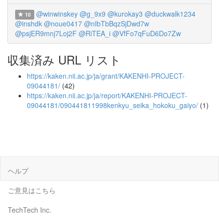
@winwinskey
@g_9x9
@kurokay3
@duckwalk1234
10
@inshdk
@noue0417
@nIbTbBqzSjDwd7w
@psjER9mnj7Loj2F
@RiTEA_i
@VfFo7qFuD6Do7Zw
収集済み URL リスト
https://kaken.nii.ac.jp/ja/grant/KAKENHI-PROJECT-
09044181/
(42)
https://kaken.nii.ac.jp/ja/report/KAKENHI-PROJECT-
09044181/090441811998kenkyu_seika_hokoku_gaiyo/
(1)
ヘルプ
ご意見はこちら
TechTech Inc.