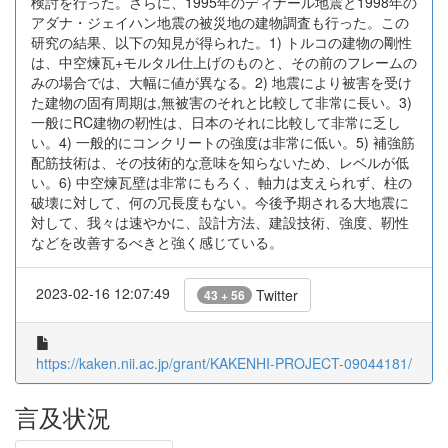
検討を行った。さらに、1995年のディナール地震と1998年の
アダナ・ジェイハン地震の被災地の建物調査も行った。この
研究の結果、以下の知見が得られた。1) トルコの建物の剛性
は、中空煉瓦+モルタル仕上げのものと、その前のフレームの
みの場合では、大幅に値が異なる。2) 地震により被害を受け
た建物の固有周期は,無被害のそれと比較して非常に長い。3)
一般にRC建物の靭性は、日本のそれに比較して非常に乏し
い。4) 一般的にコンクリートの強度は非常に低い。5) 補強筋
配筋技術は、その技術的な意味を知らないため、レベルが低
い。6) 中空煉瓦壁は非常にもろく、軸力は支えられず、柱の
破壊に対して、何の冗長度もない。今後予期される大地震に
対して、我々は速やかに、設計方法、建設技術、強度、靭性
などを改善するべきと強く感じている。
2023-02-16 12:07:49
Twitter
43 + 56
https://kaken.nii.ac.jp/grant/KAKENHI-PROJECT-09044181/
言及状況