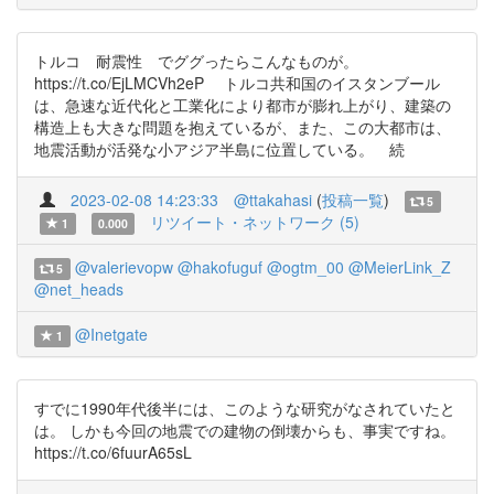
トルコ 耐震性 でググったらこんなものが。
https://t.co/EjLMCVh2eP トルコ共和国のイスタンブール
は、急速な近代化と工業化により都市が膨れ上がり、建築の
構造上も大きな問題を抱えているが、また、この大都市は、
地震活動が活発な小アジア半島に位置している。 続
2023-02-08 14:23:33
@ttakahasi
(
投稿一覧
)
5
リツイート・ネットワーク (5)
1
0.000
@valerievopw
@hakofuguf
@ogtm_00
@MeierLink_Z
5
@net_heads
@Inetgate
1
すでに1990年代後半には、このような研究がなされていたと
は。 しかも今回の地震での建物の倒壊からも、事実ですね。
https://t.co/6fuurA65sL