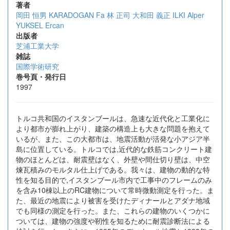
著者
岡田 恒男
KARADOGAN Fa
林 正司
大和田 義正
ILKI Alper
YUKSEL Ercan
出版者
芝浦工業大学
雑誌
国際学術研究
巻号頁・発行日
1997
トルコ共和国のイスタンブールは、急速な近代化と工業化に
より都市が膨れ上がり、建築の構造上も大きな問題を抱えて
いるが、また、この大都市は、地震活動が活発な小アジア半
島に位置している。トルコでは,近代的な鉄筋コンクリート建
物のほとんどは、耐震壁はなく、外壁や間仕切り壁は、中空
煉瓦積みのモルタル仕上げである。我々は、建物の動的な特
性を知る目的で,イスタンブール市内で工事中のフレームのみ
を含み10棟以上のRC建物について常時微動測定を行った。ま
た、最近の地震により被害を受けたディナールとアダナ地域
でも同様の測定を行った。また、これらの建物のいくつかに
ついては、建物の強度や靭性を知るために耐震診断法による