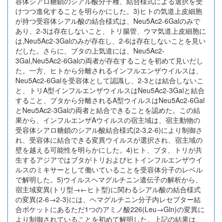
容体シアロ糖鎖のシアル酸分子種、結合様式による選択を受
けつつ進化することを明らかにした。3)ヒトの気道上皮細胞
が持つ受容体シアル酸の結合様式は、Neu5Ac2-6Galのみで
あり、2-3は存在しないこと、トリ腸管、ウマ気道上皮細胞に
は,Neu5Ac2-3Galのみが存在し、2-6は存在しないことを見い
だした。さらに、ブタの上気道には、Neu5Ac2-
3Gal,Neu5Ac2-6Galの両者が存在することを初めて見いだし
た。一方、ヒトから分離されるインフルエンザウイルスは、
Neu5Ac2-6Galを受容体として認識し、2-3とは結合しないこ
と、トリA型インフルエンザウイルスはNeu5Ac2-3Galと結合
すること、ブタから分離されるA型ウイルスはNeu5Ac2-6Gal
とNeu5Ac2-3Galの両者と結合できることを認めた。この結
果から、インフルエンザAウイルスの宿主域は、宿主動物の
受容体シアロ糖鎖のシアル酸結合様式(2-3,2-6)により制御さ
れ、受容体に結合できる変異ウイルスが選択され、宿主域の
壁を越える可能性を明らかにした。4)ヒト、ブタ、トリが共
生するアジアではブタがトリおよびヒトインフルエンザウイ
ルスのミキサーとして働いていることを受容体分子のレベル
で解明した。5)ウイルスヘマグルチニン遺伝子の解析から、
宿主域変異(トリ型→←ヒト型)に関わるシアル酸の結合様式
の変異(2-6→2-3)には、ヘマグルチニン分子内レセプター結
合ポケットにあるただ1つのアミノ酸226(Leu→Gln)の変異に
より制御されていることを初めて解明した。上記の結果は、