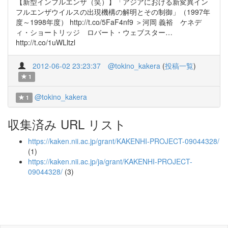
【新型インフルエンザ（笑）】「アジアにおける新変異イン
フルエンザウイルスの出現機構の解明とその制御」（1997年
度～1998年度） http://t.co/5FaF4nf9 ＞河岡 義裕 ケネデ
ィ・ショートリッジ ロバート・ウェブスター…
http://t.co/1uWLltzl
2012-06-02 23:23:37
@tokino_kakera
(
投稿一覧
)
1
@tokino_kakera
1
収集済み URL リスト
https://kaken.nii.ac.jp/grant/KAKENHI-PROJECT-09044328/
(1)
https://kaken.nii.ac.jp/ja/grant/KAKENHI-PROJECT-
09044328/
(3)