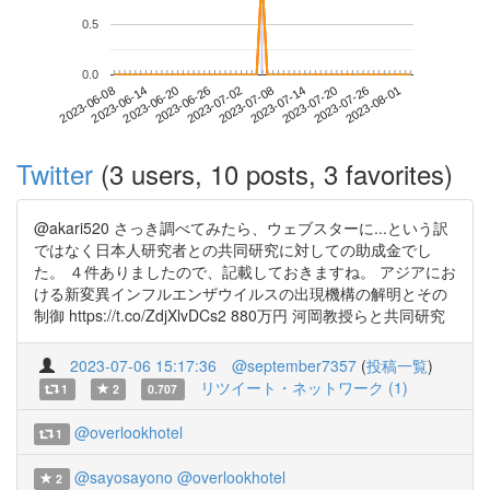
0.5
0.0
2023-07-26
2023-06-08
2023-06-26
2023-07-14
2023-08-01
2023-06-14
2023-07-02
2023-07-20
2023-06-20
2023-07-08
Twitter
(3 users, 10 posts, 3 favorites)
@akari520 さっき調べてみたら、ウェブスターに...という訳
ではなく日本人研究者との共同研究に対しての助成金でし
た。 ４件ありましたので、記載しておきますね。 アジアにお
ける新変異インフルエンザウイルスの出現機構の解明とその
制御 https://t.co/ZdjXlvDCs2 880万円 河岡教授らと共同研究
2023-07-06 15:17:36
@september7357
(
投稿一覧
)
リツイート・ネットワーク (1)
1
2
0.707
@overlookhotel
1
@sayosayono
@overlookhotel
2