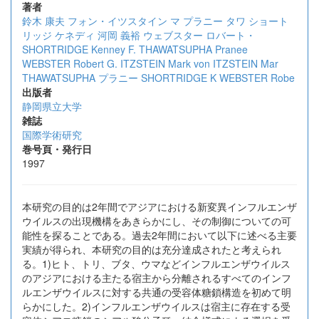
著者
鈴木 康夫
フォン・イツスタイン マ
プラニー タワ
ショート
リッジ ケネディ
河岡 義裕
ウェブスター ロバート・
SHORTRIDGE Kenney F.
THAWATSUPHA Pranee
WEBSTER Robert G.
ITZSTEIN Mark von
ITZSTEIN Mar
THAWATSUPHA プラニー
SHORTRIDGE K
WEBSTER Robe
出版者
静岡県立大学
雑誌
国際学術研究
巻号頁・発行日
1997
本研究の目的は2年間でアジアにおける新変異インフルエンザ
ウイルスの出現機構をあきらかにし、その制御についての可
能性を探ることである。過去2年間において以下に述べる主要
実績が得られ、本研究の目的は充分達成されたと考えられ
る。1)ヒト、トリ、ブタ、ウマなどインフルエンザウイルス
のアジアにおける主たる宿主から分離されるすべてのインフ
ルエンザウイルスに対する共通の受容体糖鎖構造を初めて明
らかにした。2)インフルエンザウイルスは宿主に存在する受