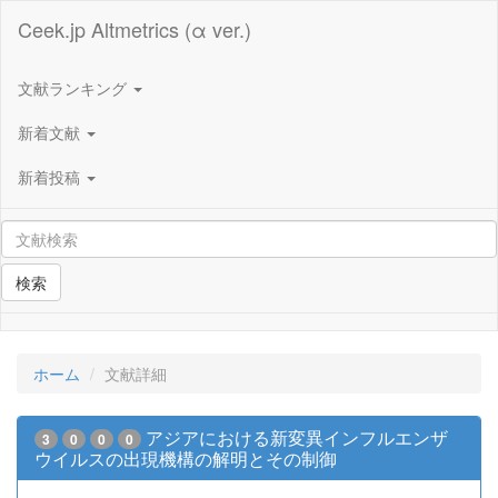
Ceek.jp Altmetrics (α ver.)
文献ランキング
新着文献
新着投稿
検索
ホーム
文献詳細
アジアにおける新変異インフルエンザ
3
0
0
0
ウイルスの出現機構の解明とその制御