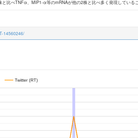
と比べTNFα、MIP1-α等のmRNAが他の2株と比べ多く発現してい
CT-14560246/
Twitter (RT)