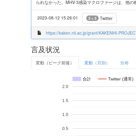
られなかった。MHV-3感染マクロファージは、他の株
2023-08-12 15:26:01
Twitter
3 + 3
https://kaken.nii.ac.jp/grant/KAKENHI-PROJE
言及状況
変動（ピーク前後）
変動（月別）
分布
合計
Twitter (通常)
2.0
1.5
1.0
0.5