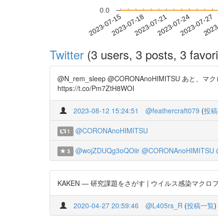
0.0
2023-07-21
2023-07-24
2023-07-27
2023
2023-07-15
2023-07-18
Twitter
(3 users, 3 posts, 3 favori
@N_rem_sleep @CORONAnoHIMIT
https://t.co/Pm7ZtH8WOI
2023-08-12 15:24:51
@feathercraft079
(
投稿
@CORONAnoHIMITSU
1
@wojZDUQg3oQOiir
@CORONAnoHIMITSU
3
KAKEN — 研究課題をさがす | ウイルス感染マクロファージが
2020-04-27 20:59:46
@L405rs_R
(
投稿一覧
)