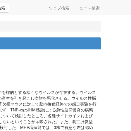
検索
ウェブ検索
ニュース検索
ジを標的とする様々なウイルスが存在する。ウイルス
の産生を引き起こし病態を悪化させる。ウイルス性脳
遺伝子欠損マウスに対して脳内接種経路での感染実験を行
、TNF-αはJHM感染による急性脳脊髄炎の病態
現について検討したところ、各種サイトカインおよび
与しないということが示唆された。また、劇症肝炎型
いて検討した。MHV増殖能では、3株で有意な差は認め