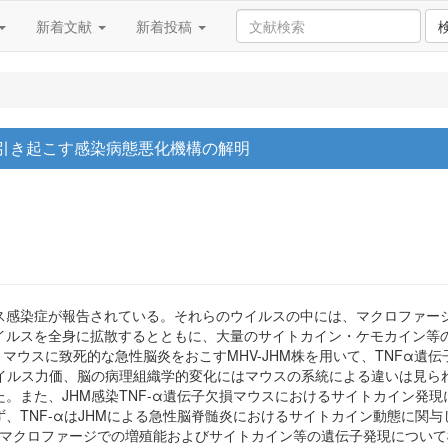
新着文献
新着投稿
引き起こす感染病態悪化機構の解明
ス感染症が報告されている。それらのウイルスの中には、マクロファー
イルスを全身に拡散するとともに、大量のサイトカイン・ケモカイン等
マウスに致死的な急性脳炎をおこすMHV-JHM株を用いて、TNFα
イルス力価、脳の病理組織学的変化にはマウスの系統による違いは見られず
。また、JHM感染TNF-α遺伝子欠損マウスにおけるサイトカイン発
、TNF-αはJHMによる急性脳脊髄炎におけるサイトカイン動態に関
)の3株のマクロファージでの増殖能およびサイトカイン等の遺伝子発現につ