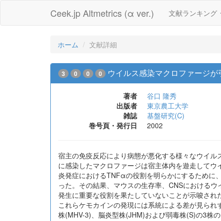
Ceek.jp Altmetrics (α ver.)
文献ランキング
ホーム
文献詳細
ウイルス感染マクロファージが
3
0
0
0
著者
谷口 隆秀
出版者
東京農工大学
雑誌
基盤研究(C)
巻号頁・発行日
2002
宿主の免疫反応により病態が悪化する様々なウイル
に感染したマクロファージは宿主体内を遊走してウ
炎発症におけるTNFαの役割を明らかにするために、
った。その結果、マウスの生存率、CNSにおけるウ
発生に重要な役割を果たしていないことが示唆された
これらケモカインの発現には系統による差が見られず
株(MHV-3)、脳炎型株(JHM)および弱毒株(S