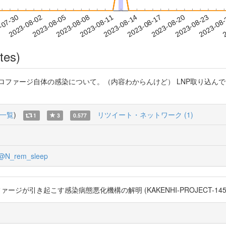
2023-08-20
2023-08-23
2023-08
-07-30
2
2023-08-02
2023-08-05
2023-08-08
2023-08-11
2023-08-14
2023-08-17
tes)
SU あと、マクロファージ自体の感染について。（内容わからんけど） LNP取
一覧
)
リツイート・ネットワーク (1)
1
3
0.577
@N_rem_sleep
引き起こす感染病態悪化機構の解明 (KAKENHI-PROJECT-14560246) ht