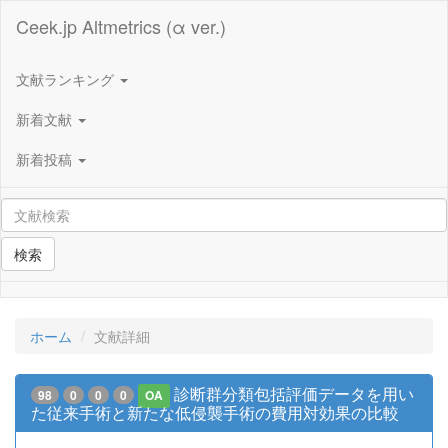
Ceek.jp Altmetrics (α ver.)
文献ランキング
新着文献
新着投稿
検索
ホーム
文献詳細
診断群分類包括評価データを用い
98
0
0
0
OA
た従来手術と新たな低侵襲手術の費用対効果の比較