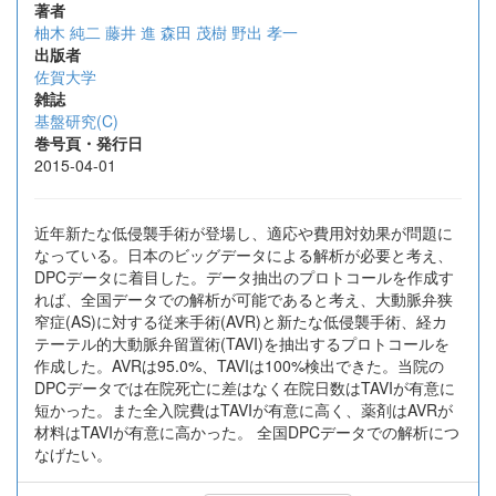
著者
柚木 純二
藤井 進
森田 茂樹
野出 孝一
出版者
佐賀大学
雑誌
基盤研究(C)
巻号頁・発行日
2015-04-01
近年新たな低侵襲手術が登場し、適応や費用対効果が問題に
なっている。日本のビッグデータによる解析が必要と考え、
DPCデータに着目した。データ抽出のプロトコールを作成す
れば、全国データでの解析が可能であると考え、大動脈弁狭
窄症(AS)に対する従来手術(AVR)と新たな低侵襲手術、経カ
テーテル的大動脈弁留置術(TAVI)を抽出するプロトコールを
作成した。AVRは95.0%、TAVIは100%検出できた。当院の
DPCデータでは在院死亡に差はなく在院日数はTAVIが有意に
短かった。また全入院費はTAVIが有意に高く、薬剤はAVRが
材料はTAVIが有意に高かった。 全国DPCデータでの解析につ
なげたい。