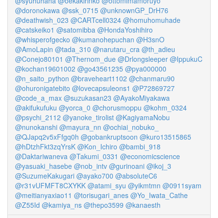
@syuhuhaha
@oekakirinko
@ottomimamoruyo
@doronokawa
@ssk_0715
@unknownGP_DrH76
@deathwish_023
@CARTcell0324
@homuhomuhade
@catskeiko1
@satomibba
@HondaYoshihiro
@whisperofgecko
@kumanohepuchan
@H3snO
@AmoLapin
@tada_310
@narutaru_cra
@th_adieu
@Conejo80101
@Thernom_due
@Drlongsleeper
@IppukuC
@kochan19601002
@go43561235
@pya000000
@n_saito_python
@braveheart1102
@chanmaru90
@ohuronigatebito
@lovecapsuleons1
@P72869727
@code_a_max
@suzukasan23
@AyakoMiyakawa
@akifukufuku
@yorca_0
@chorusmoppu
@kohm_0324
@psychi_2112
@yanoke_tirolist
@KagiyamaNobu
@nunokanshi
@mayura_nn
@ochiai_nobuko_
@QJapq2v5xFfgq0h
@gobankruptsoon
@kuro13515865
@hDtzhFkt3zqYrsK
@Kon_Ichiro
@bambi_918
@Daktariwaneva
@Takumi_0331
@economicscience
@yasuaki_hasebe
@nob_intv
@gurinoani
@ikoj_3
@SuzumeKakugari
@ayako700
@absoluteC6
@r31vUFMFT8CXYKK
@atami_syu
@yikmtmn
@0911syam
@meitianyaxiao11
@torisugari_anes
@Yo_Iwata_Cathe
@Z55Id
@kamiya_ns
@thepo3599
@kanaesth