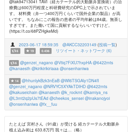
@tak94713041 TAVI（経カテーテル的大動脈弁置換術）の治
療費は600万円程度と科研費研究のDPC上で示されていま
す。 材料費（弁一つ400万円くらいで国外企業の製品）が高
いです。 ちなみにこの報告の患者の平均年齢は84歳。無茶し
すぎです。また働いて国に貢献するならいいですけど。
(https://t.co/68PZHgkeMd)
2023-06-17 18:59:35
@AKCC32203149
(
投稿一覧
)
リツイート・ネットワーク (6)
6
19
0.436
@genzei_nagano
@Vtiq7FiXU7hxpHA
@6422mts
6
@kanaesth
@kirikirikiriaaa
@onsenhaniwa
@hhunlykBzk3nEaB
@Wl6TSGAly1DN4fI
14
@genzei_nagano
@NRVYC5XYAkTDIHD
@6422mts
@kakuseichain
@kanaesth
@k_rockmt
@kamiya_ns
@L3mt2q2pUs7tEAd
@cheekos_sensei
@inakanojyoi
@onsenhaniwa
@fx__fuu
たとえば 宮村さん（91歳）が受ける 経カテーテル大動脈弁
植え込み術は 633.8万円 我々は…（略）