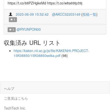
https://t.co/68PZHgkeMd https://t.co/w8a69tp39j
2023-06-09 15:52:42
@AKCC32203149
(
投稿一覧
)
1
@RYUNPON00
1
収集済み URL リスト
https://kaken.nii.ac.jp/ja/file/KAKENHI-PROJECT-
15K08850/15K08850seika.pdf
(98)
ヘルプ
ご意見はこちら
TechTech Inc.