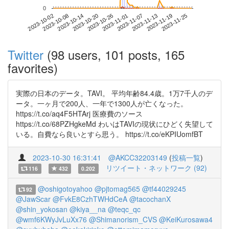
0
2023-11-19
2023-10-02
2023-10-20
2023-11-07
2023-11-25
2023-10-08
2023-10-26
2023-11-13
2023-10-14
2023-11-01
Twitter
(98 users, 101 posts, 165
favorites)
実際の日本のデータ。TAVI。 平均年齢84.4歳。1万7千人のデ
ータ。一ヶ月で200人、一年で1300人が亡くなった。
https://t.co/aq4F5HTArj 医療費のソース
https://t.co/68PZHgkeMd わいはTAVIの現状にひどく失望して
いる。自費なら良いとすら思う。 https://t.co/eKPIUomfBT
2023-10-30 16:31:41
@AKCC32203149
(
投稿一覧
)
リツイート・ネットワーク (92)
116
432
0.202
@oshigotoyahoo
@pjtomag565
@tf44029245
92
@JawScar
@FvkE8CzhTWHdCeA
@tacochanX
@shin_yokosan
@kiya__na
@teqc_qc
@wmf6KWyJvLuXx76
@Shimanorism_CVS
@KeiKurosawa4