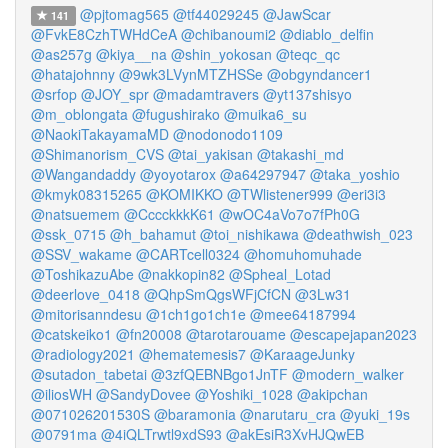
@pjtomag565
@tf44029245
@JawScar
141
@FvkE8CzhTWHdCeA
@chibanoumi2
@diablo_delfin
@as257g
@kiya__na
@shin_yokosan
@teqc_qc
@hatajohnny
@9wk3LVynMTZHSSe
@obgyndancer1
@srfop
@JOY_spr
@madamtravers
@yt137shisyo
@m_oblongata
@fugushirako
@muika6_su
@NaokiTakayamaMD
@nodonodo1109
@Shimanorism_CVS
@tai_yakisan
@takashi_md
@Wangandaddy
@yoyotarox
@a64297947
@taka_yoshio
@kmyk08315265
@KOMIKKO
@TWlistener999
@eri3i3
@natsuemem
@CccckkkK61
@wOC4aVo7o7fPh0G
@ssk_0715
@h_bahamut
@toi_nishikawa
@deathwish_023
@SSV_wakame
@CARTcell0324
@homuhomuhade
@ToshikazuAbe
@nakkopin82
@Spheal_Lotad
@deerlove_0418
@QhpSmQgsWFjCfCN
@3Lw31
@mitorisanndesu
@1ch1go1ch1e
@mee64187994
@catskeiko1
@fn20008
@tarotarouame
@escapejapan2023
@radiology2021
@hematemesis7
@KaraageJunky
@sutadon_tabetai
@3zfQEBNBgo1JnTF
@modern_walker
@iliosWH
@SandyDovee
@Yoshiki_1028
@akipchan
@071026201530S
@baramonia
@narutaru_cra
@yuki_19s
@0791ma
@4iQLTrwtl9xdS93
@akEsiR3XvHJQwEB