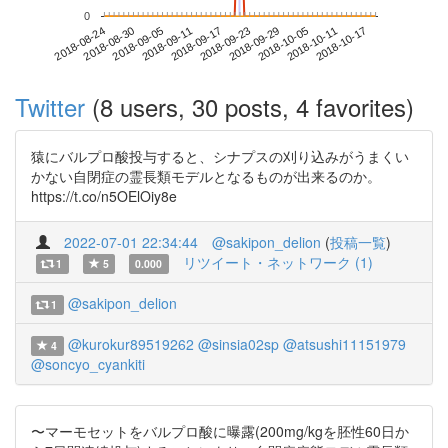
0
2018-10-11
2018-08-24
2018-09-11
2018-09-29
2018-10-17
2018-08-30
2018-09-17
2018-10-05
2018-09-05
2018-09-23
Twitter
(8 users, 30 posts, 4 favorites)
猿にバルプロ酸投与すると、シナプスの刈り込みがうまくい
かない自閉症の霊長類モデルとなるものが出来るのか。
https://t.co/n5OElOiy8e
2022-07-01 22:34:44
@sakipon_delion
(
投稿一覧
)
リツイート・ネットワーク (1)
1
5
0.000
@sakipon_delion
1
@kurokur89519262
@sinsia02sp
@atsushi11151979
4
@soncyo_cyankiti
〜マーモセットをバルプロ酸に曝露(200mg/kgを胚性60日か