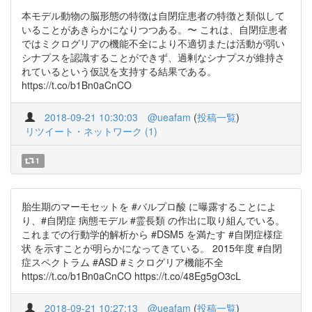
本モデル動物の脳形態の特徴は自閉症患者の特徴と類似して
いることがあきらかになりつつある。〜 これは、自閉症患者
ではミクログリアの機能不全により不適切または活動が弱い
シナプスを認識することができず、過剰なシナプスが維持さ
れているという仮説を支持する結果である。
https://t.co/b1Bn0aCnCO
2018-09-21 10:30:03
@ueafam
(
投稿一覧
)
リツイート・ネットワーク (1)
1
胎生期のマーモセットを #バルプロ酸 に曝露することによ
り、#自閉症 病態モデル #霊長類 の作出に取り組んでいる。
これまでの行動学的解析から #DSM5 を満たす #自閉症様症
状 を示すことが明らかになってきている。 2015年度 #自閉
症スペクトラム #ASD #ミクログリア機能不全
https://t.co/b1Bn0aCnCO https://t.co/48Eg5gO3cL
2018-09-21 10:27:13
@ueafam
(
投稿一覧
)