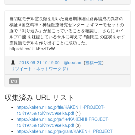
自閉症モデル霊長類を用いた発達期神経回路再編成の異常の
検証 #国立精神・神経医療研究センター まずマーモセットの
脳で「刈り込み」が起こっていることを確認し、さらに #バ
ルプロ酸 を妊娠しているサルに与えて #自閉症 の症状を示す
霊長類モデルを作り出すことに成功した。
https://t.co/ULkFezITvW
2018-09-21 10:19:00
@ueafam
(
投稿一覧
)
リツイート・ネットワーク (2)
2
収集済み URL リスト
https://kaken.nii.ac.jp/file/KAKENHI-PROJECT-
15K19759/15K19759seika.pdf
(1)
https://kaken.nii.ac.jp/ja/file/KAKENHI-PROJECT-
15K19759/15K19759seika.pdf
(2)
https://kaken.nii.ac.jp/ja/grant/KAKENHI-PROJECT-