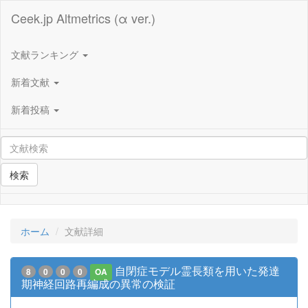
Ceek.jp Altmetrics (α ver.)
文献ランキング
新着文献
新着投稿
検索
ホーム
文献詳細
自閉症モデル霊長類を用いた発達
8
0
0
0
OA
期神経回路再編成の異常の検証