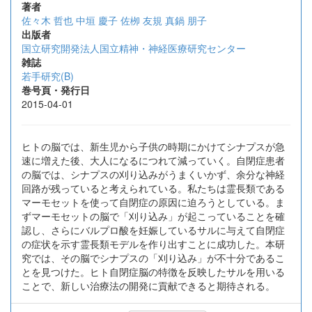
著者
佐々木 哲也
中垣 慶子
佐栁 友規
真鍋 朋子
出版者
国立研究開発法人国立精神・神経医療研究センター
雑誌
若手研究(B)
巻号頁・発行日
2015-04-01
ヒトの脳では、新生児から子供の時期にかけてシナプスが急
速に増えた後、大人になるにつれて減っていく。自閉症患者
の脳では、シナプスの刈り込みがうまくいかず、余分な神経
回路が残っていると考えられている。私たちは霊長類である
マーモセットを使って自閉症の原因に迫ろうとしている。ま
ずマーモセットの脳で「刈り込み」が起こっていることを確
認し、さらにバルプロ酸を妊娠しているサルに与えて自閉症
の症状を示す霊長類モデルを作り出すことに成功した。本研
究では、その脳でシナプスの「刈り込み」が不十分であるこ
とを見つけた。ヒト自閉症脳の特徴を反映したサルを用いる
ことで、新しい治療法の開発に貢献できると期待される。