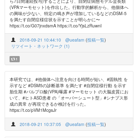
ら7日間連続投与)することにより、自閉症病態モデル霊長類
(VPAマーモセット)を作出した。行動学的解析から、他個体へ
の興味が少ない、特定の鳴き声が増加しているなどのDSM-5
を満たす自閉症様症状を示すことが明らかに〜
https://t.co/G07jnxdsmA https://t.co/YjsLzRuwnI
2018-09-21 10:44:10
@ueafam
(
投稿一覧
)
リツイート・ネットワーク (1)
1
本研究では、#他個体へ注意を向ける時間が短い、#固執性 を
示すなど #DSM5の診断基準 を満たす #自閉症様行動 を示す
胎生期 #バルプロ酸(VPA)曝露 #マーモセット の大脳皮質にお
いて、#ヒトASD患者 の「オーバーシュート型」#シナプス形
成の異常 が再現できるか検討を行った。
https://t.co/pVM1McgsJr
2018-09-21 10:37:05
@ueafam
(
投稿一覧
)