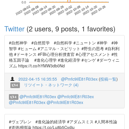
0.0
2022-10-20
2022-09-02
2022-09-20
2022-10-08
2022-10-26
2022-09-08
2022-09-26
2022-10-14
2022-09-14
2022-10-02
Twitter
(2 users, 9 posts, 1 favorites)
#自然神学 #自然哲学 #自然科学 #ニュートン #神学 #神
智学 #ヒューム #アニマル・スピリット #野生の思考 #自利利
他 #ドーキンス #FBI心理分析捜査官 #心理アセスメント #性
格五因子論 #進化心理学 #進化経済学 #センゲ #ダーウィニ
ズム https://t.co/hYMW3db0Nd
2022-04-15 16:35:55
@Pmfc9iIE81R03ex
(
投稿一覧
)
リツイート・ネットワーク (4)
4
@Pmfc9iIE81R03ex
@Pmfc9iIE81R03ex
4
@Pmfc9iIE81R03ex
@Pmfc9iIE81R03ex
#ヴェブレン #進化論的経済学 #アダムスミス #人間本性論
#道徳感情論 https://t.co/Lu8b5Cvdiu