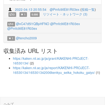
2022-04-13 20:55:54
@Pmfc9iIE81R03ex
(
投稿一覧
)
リツイート・ネットワーク (3)
3
1
0.000
@vC47d5l1QBpHFNO
@Pmfc9iIE81R03ex
3
@Pmfc9iIE81R03ex
@tencho2009
1
収集済み URL リスト
https://kaken.nii.ac.jp/ja/grant/KAKENHI-PROJECT-
16530134/
(2)
https://kaken.nii.ac.jp/ja/report/KAKENHI-PROJECT-
16530134/165301342006kenkyu_seika_hokoku_gaiyo/
(1)
ヘルプ