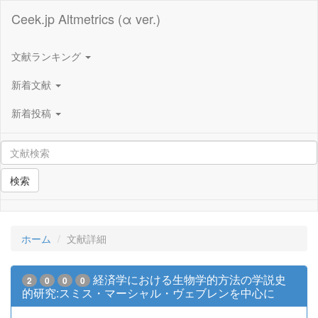
Ceek.jp Altmetrics (α ver.)
文献ランキング
新着文献
新着投稿
検索
ホーム
文献詳細
経済学における生物学的方法の学説史
2
0
0
0
的研究:スミス・マーシャル・ヴェブレンを中心に