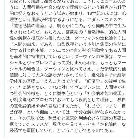
対象として議論し始めるからである。こうしてヒュームのよ
うに、人間行動を社会のなかで理解するという観点から科学
的に捉えなおそうという試みが始まり、18世紀の末には、心
理学という用語が登場するようになる。アダム・スミスの
『道徳感情の理論』は、明らかにこのような傾向の中で生み
出されたものだ。もちろん、啓蒙期の「自然神学」的な人間
性の解釈を根底から覆したのは、ダーウィンの進化論とくに
『人間の由来』である。自己保存という本能と集団の仲間に
対する社会的本能、この二つの本能が社会的動物である人間
を基本的に特徴付けているというダーウィンの主張は、マー
シャルとヴェブレンによって受け止められる。もっともマー
シャルの場合は、ダーウィンと比べてさえ、まだ伝統的な価
値観に対して大きな譲歩がなされており、進化論をその経済
学体系の基礎にすえることはできず、『経済学』の後半で生
かしたに過ぎない。これに対してヴェブレンは、人間性がも
つ社会的特徴を、とくに競争心という「社会的本能の発現」
が制度進化のプロセスにおいてもつ役割として理解し、独自
の進化論的経済学の基礎にすえたが、「利己心」つまり「自
己保存」という側面については、十分な解明がなされなかっ
た。その意味では、利己心と互恵的利他心とを理論の基礎に
据えていたスミスが、現代から見てもっとも「進化論的」な
経済学を展開していた、ということができるのである。