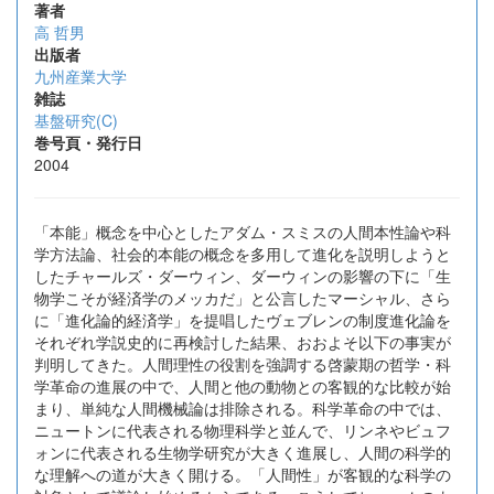
著者
高 哲男
出版者
九州産業大学
雑誌
基盤研究(C)
巻号頁・発行日
2004
「本能」概念を中心としたアダム・スミスの人間本性論や科
学方法論、社会的本能の概念を多用して進化を説明しようと
したチャールズ・ダーウィン、ダーウィンの影響の下に「生
物学こそが経済学のメッカだ」と公言したマーシャル、さら
に「進化論的経済学」を提唱したヴェブレンの制度進化論を
それぞれ学説史的に再検討した結果、おおよそ以下の事実が
判明してきた。人間理性の役割を強調する啓蒙期の哲学・科
学革命の進展の中で、人間と他の動物との客観的な比較が始
まり、単純な人間機械論は排除される。科学革命の中では、
ニュートンに代表される物理科学と並んで、リンネやビュフ
ォンに代表される生物学研究が大きく進展し、人間の科学的
な理解への道が大きく開ける。「人間性」が客観的な科学の