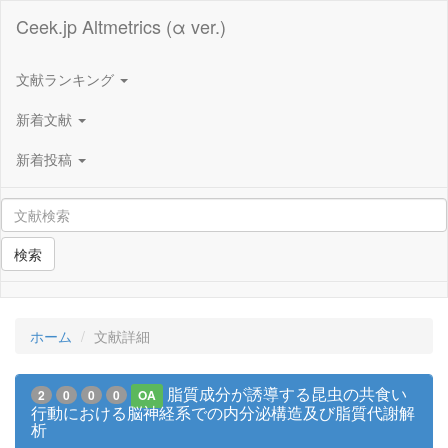
Ceek.jp Altmetrics (α ver.)
文献ランキング
新着文献
新着投稿
検索
ホーム
文献詳細
脂質成分が誘導する昆虫の共食い
2
0
0
0
OA
行動における脳神経系での内分泌構造及び脂質代謝解
析