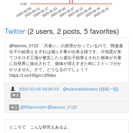
0.00
2023-03-25
2023-02-05
2023-02-23
2023-03-13
2023-03-31
2023-02-11
2023-03-01
2023-03-19
2023-02-17
2023-03-07
Twitter
(2 users, 2 posts, 5 favorites)
@taturou_0122 「共食い」の原理が分っているので、関連遺
伝子の組替えをすれば減らす事が出来る様です。大地震が来
てコオロギ工場が被災したら遺伝子組替えされた個体が大量
に自然界に放出されて、個体が増えすぎた時にストップがか
かりません。さて、どうなるのでしょう？
https://t.co/HXgm12Rdex
2023-03-05 04:46:53
@sukunabikonano
(
投稿一覧
)
2
@KKamuromi
@taturou_0122
2
ところで こんな研究もあるよ。