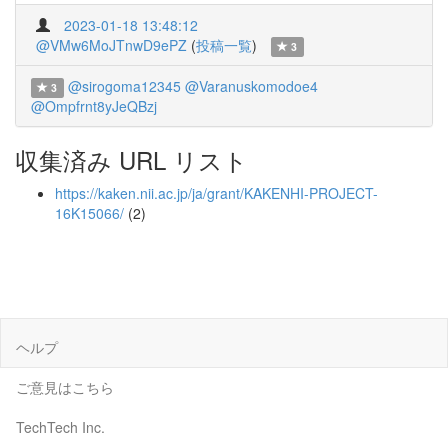
2023-01-18 13:48:12
@VMw6MoJTnwD9ePZ
(
投稿一覧
)
3
@sirogoma12345
@Varanuskomodoe4
3
@Ompfrnt8yJeQBzj
収集済み URL リスト
https://kaken.nii.ac.jp/ja/grant/KAKENHI-PROJECT-
16K15066/
(2)
ヘルプ
ご意見はこちら
TechTech Inc.