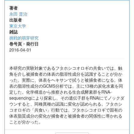
著者
永田 晋治
出版者
東京大学
雑誌
挑戦的萌芽研究
巻号頁・発行日
2016-04-01
本研究の実験対象であるフタホシコオロギの共食いでは、触
角を介し被捕食者の体表の脂溶性成分を認識することが分か
った。実際に、体表をヘキサンで拭うと被捕食者になる。体
表の脂溶性成分のGCMS分析では、主に13種の炭化水素を同
定した。化学構造から推察される生合成酵素群をRNA-
sequencingにより探索し、その遺伝子群をRNAiにてノックダ
ウンすると、同種異種の認識に変化が認められる。フタホシ
コオロギの「共食い」行動では、フタホシコオロギで固有の
体表脂質成分の変化が捕食者と被捕食者の関係性に導かれる
ことが分かった。