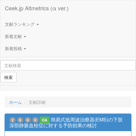
Ceek.jp Altmetrics (α ver.)
文献ランキング
新着文献
新着投稿
検索
ホーム
文献詳細
簡易式低周波治療器(EMS)の下肢
2
0
0
0
OA
深部静脈血栓症に対する予防効果の検討