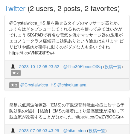
Twitter
(2 users, 2 posts, 2 favorites)
@Crystalwicca_HS 足を乗せるタイプのマッサージ器とか、
ふくらはぎをプシューしてくれるものを使ってみてはいかが
でしょう SIX-PADで有名な電気を流すマッサージ器の足用が
エコノミークラス症候群に効果ありという論文はあります ビ
リビリや筋肉が勝手に動くのがダメな人も多いですね
https://t.co/VNiGBtPSw4
2023-10-12 05:23:52
@The30PiecesOfSq
(
投稿一覧
)
2
@Crystalwicca_HS
@chiyokamaya
2
簡易式低周波治療器（EMS)の下肢深部静脈血栓症に対する予
防効果の検討 【結論】EMSの装着により最高流速が増加し下
肢血流が改善することが分かった. https://t.co/CwZY5OGGn4
2023-07-06 03:43:29
@hiko_nino
(
投稿一覧
)