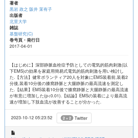
著者
黒岩 政之
阪井 茉有子
出版者
北里大学
雑誌
基盤研究(C)
巻号頁・発行日
2017-04-01
【はじめに】深部静脈血栓症予防としての電気的筋肉刺激(以
下EMS)の効果を家庭用簡易式電気的筋肉刺激を用い検討し
た.【方法】健常ボランティア20人を対象にEMS装着前,装着2
分後,装着10分後の膝窩静脈と大腿静脈の最高流速を測定し
た.【結果】EMS装着10分後で膝窩静脈と大腿静脈の最高流速
が有意に増加した(p<0.01).【結論】EMSの装着により最高流
速が増加し下肢血流が改善することが分かった.
2023-10-12 05:23:52
Twitter
2 + 2