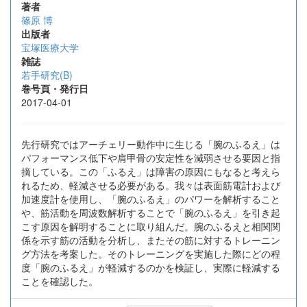
著者
篠原 博
出版者
宝塚医療大学
雑誌
若手研究(B)
巻号頁・発行日
2017-04-01
先行研究ではアーチェリー動作中に生じる「腕のふるえ」は
パフォーマンス低下や肩甲骨の安定性を減弱させる要因と指
摘している。この「ふるえ」は障害の原因にもなると考えら
れるため、軽減させる必要がある。我々は表面筋電計および
加速度計を使用し、「腕のふるえ」のパワーを解析すること
や、筋活動を周波数解析することで「腕のふるえ」を引き起
こす原因を解明することに取り組んだ。腕のふるえと相関関
係を示す筋の活動を分析し、またその筋に対するトレーニン
グ方法を考案した。そのトレーニングを実施した際にどの程
度「腕のふるえ」が軽減するのかを検証し、実際に軽減する
ことを確認した。