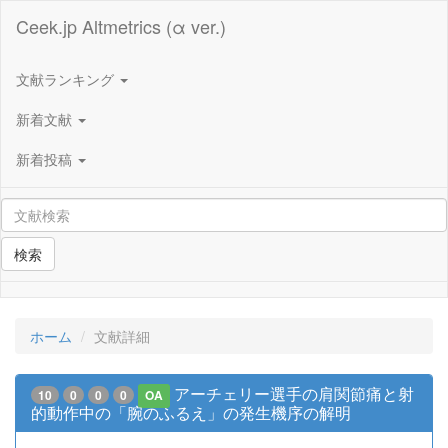
Ceek.jp Altmetrics (α ver.)
文献ランキング
新着文献
新着投稿
検索
ホーム
文献詳細
アーチェリー選手の肩関節痛と射
10
0
0
0
OA
的動作中の「腕のふるえ」の発生機序の解明