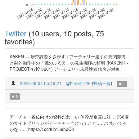
0
2022-06-03
2022-04-16
2022-05-04
2022-05-22
2022-06-09
2022-04-22
2022-05-10
2022-05-28
2022-04-28
2022-05-16
Twitter
(10 users, 10 posts, 75
favorites)
KAKEN — 研究課題をさがす | アーチェリー選手の肩関節痛
と射的動作中の「腕のふるえ」の発生機序の解明 (KAKENHI-
PROJECT-17K13201) アーチェリー未経験者10名が対象
2023-06-04 05:48:21
@hiroki1726
(
投稿一覧
)
1
0
アーチャー各位向けの資料だわーい 体幹が垂直に対して60度
のサイドブリッジがアーチャー向けってこと……であってる
かな…… https://t.co/8lb159hpQh