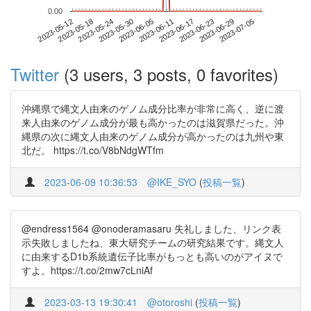
0.00
2023-06-29
2023-05-12
2023-05-30
2023-06-17
2023-07-05
2023-05-18
2023-06-05
2023-06-23
2023-05-24
2023-06-11
Twitter
(3 users, 3 posts, 0 favorites)
沖縄県で縄文人由来のゲノム成分比率が非常に高く、逆に渡
来人由来のゲノム成分が最も高かったのは滋賀県だった。沖
縄県の次に縄文人由来のゲノム成分が高かったのは九州や東
北だ。 https://t.co/V8bNdgWTfm
2023-06-09 10:36:53
@IKE_SYO
(
投稿一覧
)
@endress1564 @onoderamasaru 失礼しました、リンク表
示失敗しましたね、東大研究チームの研究結果です。縄文人
に由来するD1b系統遺伝子比率がもっとも高いのがアイヌで
すよ。https://t.co/2mw7cLniAf
2023-03-13 19:30:41
@otoroshi
(
投稿一覧
)