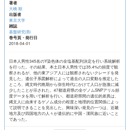
著者
大橋 順
出版者
東京大学
雑誌
基盤研究(B)
巻号頁・発行日
2018-04-01
日本人男性345名のY染色体の全塩基配列決定を行い系統解析
を行った。その結果、本土日本人男性では35.4%の頻度で観
察されるが、他の東アジア人には観察されないクレードを発
見した。遺伝子系図解析によって過去の人口変動を推定した
ところ、縄文時代晩期から弥生時代にかけて人口が急激に減
少したことが示された。47都道府県の全ゲノムSNPアリル頻
度データを用いて解析を行い、都道府県間の遺伝的差異は、
縄文人に由来するゲノム成分の程度と地理的位置関係によっ
て説明できることを見出した。興味深い発見の一つは、近畿
地方及び四国地方の人々が遺伝的に中国・漢民族に近いこと
であった。