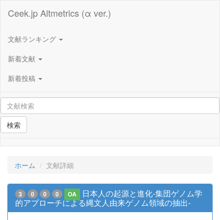
Ceek.jp Altmetrics (α ver.)
文献ランキング
新着文献
新着投稿
検索
ホーム
文献詳細
日本人の起源と進化-集団ゲノム学
3
0
0
0
OA
的アプローチによる縄文人由来ゲノム領域の抽出-