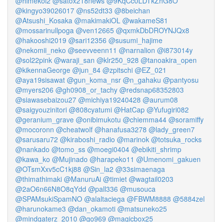
@himekoi2
@satox218news
@9KqCc0LDTkZhG8O
@kingyo39026017
@ns52dt33
@8beichan
@Atsushi_Kosaka
@makimakiOL
@wakameS81
@mossarinullpoga
@ven12665
@qxmkDbDROYNJQx8
@hakooshi2019
@sari12356
@susumi_hajime
@nekomii_neko
@seevveenn11
@narnalion
@i873014y
@sol22pink
@waraji_san
@klr250_928
@tanoakira_open
@kikennaGeorge
@jun_84
@zpitschi
@EZ_021
@aya19sisawat
@gun_koma_nsr
@n_gahaku
@pantyosu
@myers206
@gh0908_or_tachy
@redsnap68352803
@siawasebaizou27
@michiya19240428
@aurum08
@saigyouzinitori
@808cyatumi
@HatCap
@Yufugiri082
@geranium_grave
@onibimukotu
@chiemma44
@soramiffy
@mocoronn
@cheatwolf
@hanafusa3278
@lady_green7
@sarusaru72
@kiraboshi_radio
@marinok
@totsuka_rocks
@nankado
@tomo_ss
@moegi0404
@ebikiti_shrimp
@kawa_ko
@Mujinado
@harapeko11
@Umenomi_gakuen
@OTsmXxv5cC1kj88
@Sin_la2
@33simaenaga
@thimathimaki
@ManuruAi
@timiet
@wagtail0203
@2aO6n66N8O8qYdd
@pall336
@musouca
@SPAMsukiSpamNO
@alaltaciega
@FBWM8888
@5884zel
@harunokame3
@dan_okamoti
@matsuneko25
@mindgaterz_2010
@go969
@magicbox25