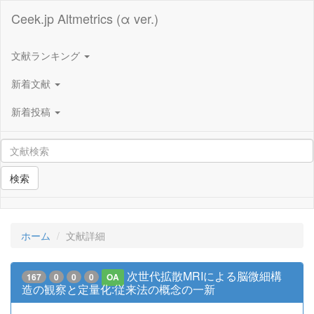
Ceek.jp Altmetrics (α ver.)
文献ランキング
新着文献
新着投稿
検索
ホーム
文献詳細
次世代拡散MRIによる脳微細構
167
0
0
0
OA
造の観察と定量化:従来法の概念の一新