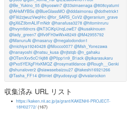
@Be_Yukino_55
@kyoswin7
@33simaenaga
@808cyatumi
@AHsMYBSs
@BlueGlassMO
@dddaimonsu
@dothetrick1
@FI62zjwuzVwqHrc
@for_SARS_CoV2
@geranium_grave
@gX6Z3bmALIFmNdr
@hanafusa3278
@hitominruru
@hvymtldncrs
@kT3CiKpUnqLowE7
@kusakinouen
@lady_green7
@lfv9FH3wWx48249
@M42955792
@ManuruAi
@masaruy
@megalodondon1
@michiya19240428
@Mocco0077
@Msh_Yonezawa
@nanayoshi
@natsu_kusa
@njtstqb
@n_gahaku
@OTsmXxv5cC1kj88
@P0pp1n9_B1ack
@pikarasukaru
@Pxo5YEXgFHxKMQZ
@rosymatildance
@Rough__Genki
@shunalover2
@siawasebaizou27
@takeshi16921266
@Tasha_FF14
@timiet
@tyudosyugi
@vivalarockon
収集済み URL リスト
https://kaken.nii.ac.jp/ja/grant/KAKENHI-PROJECT-
18H02772/
(167)