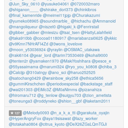
@Jun_Sky_0610
@yusuke04061
@0720032maro
@shiganon____
@shirake_dori373
@chinkibros
@final_kamenride
@meimei11jpjp
@Churakazumi
@yumeko08965
@soundmarble_
@hichachu
@Ammanoid
@mangoliqueur
@niszet0
@higaki_k
@Fenrirstail
@gibber_gabber
@miesizu
@tsai_tsen
@HattyLalahfield
@taka910bb
@cocoa01180917
@mariabanzai0625
@ykkic
@v9Kmn7NHrAFI4Zd
@3wons_lovelove
@moon_y53036924
@yraylin
@OSMAC_utakawa
@raki6104
@gear_lord
@tarim73530469
@kohal9000
@tenten2r
@yamaken1970
@MakiYoshihara
@pesce_e
@55yasaimama
@marumi324
@ryo_you_k0808
@chiba_3
@Calcijp
@310atngy
@ano_sci
@haruo252525
@satochang0429
@wrainbow_sky258
@ethica5656
@gummiKirschchen
@periodoespecial
@backstage_staff
@wai201303
@EiMc3Z
@M0aNlmms
@pizanahiza
@hiromaru712
@g_tenlow
@suigyu703
@zion_ametista
@toneunga3
@roddyneko
@shion__gbf
@iaketam2011
@Melody0093
@n_a_k_a_tti
@garakuta_oyajin
127
@HyperAngryFox
@aya19sisawat
@lazy_worker
@totakaha0804
@citrus_kyoto
@DeX26ZGsLQmTGJi