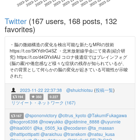
2023-12-13
2023-10-26
2023-11-13
2023-12-01
2023-12-19
2023-11-01
2023-11-19
2023-12-07
2023-11-07
2023-11-25
Twitter
(167 users, 168 posts, 132
favorites)
・脳の微細構造の変化を検出可能な新たなMRIの技術
https://t.co/SKYdIrG4SZ ・北米放射線学会にて発表(紹介研
究) https://t.co/d4GYxIiAIJ コロナ後遺症ではブレインフォグ
(脳の霧)や倦怠感など様々な症状の残存が知られているが、
その背景として何らかの脳の変化が起きている可能性が示唆
された
2023-11-22 22:37:38
@shuichiotsu
(
投稿一覧
)
194
350
0.227
リツイート・ネットワーク (167)
@spononvictory
@citrus_kyoto
@TakumiFukagawa
167
@kogoro6398
@nowyukko
@goldmine_8888
@uyunnie
@hisa0001
@ka_0505_ka
@ecodaren
@ta_massan
@hattipottipatti
@araichuu
@transkom
@natsu_kusa