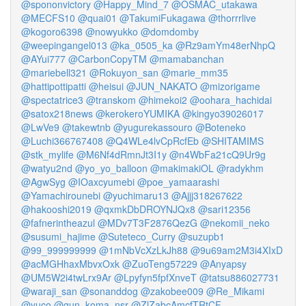
@spononvictory
@Happy_Mind_7
@OSMAC_utakawa
@MECFS10
@quai01
@TakumiFukagawa
@thorrrlive
@kogoro6398
@nowyukko
@domdomby
@weepingangel013
@ka_0505_ka
@Rz9amYm48erNhpQ
@AYui777
@CarbonCopyTM
@mamabanchan
@mariebell321
@Rokuyon_san
@marie_mm35
@hattipottipatti
@heisui
@JUN_NAKATO
@mizorigame
@spectatrice3
@transkom
@himekoi2
@oohara_hachidai
@satox218news
@kerokeroYUMIKA
@kingyo39026017
@LwVe9
@takewtnb
@yugurekassouro
@Boteneko
@Luchi366767408
@Q4WLe4lvCpRcfEb
@SHITAMIMS
@stk_mylife
@M6Nf4dRmnJt3I1y
@n4WbFa21cQ9Ur9g
@watyu2nd
@yo_yo_balloon
@makimakiOL
@radykhm
@AgwSyg
@IOaxcyumebi
@poe_yamaarashi
@Yamachirounebi
@yuchimaru13
@Ajjj318267622
@hakooshi2019
@qxmkDbDROYNJQx8
@sari12356
@fafnerintheazul
@MDv7T3F2876QezG
@nekomii_neko
@susumi_hajime
@Suteteco_Curry
@suzupb1
@99_999999999
@1mNbVcXzLkJh88
@9u69am2M3i4XIxD
@acMGHhaxMbvxOxk
@ZuoTeng57229
@Anyapsy
@UM5W2i4twLrx9Ar
@Lpyfyn5fpfXnveT
@tatsu886027731
@waraji_san
@sonanddog
@zakobee009
@Re_Mikami
@yuco
@gun_koma_nsr
@ZlZabcAmcfTRtCF