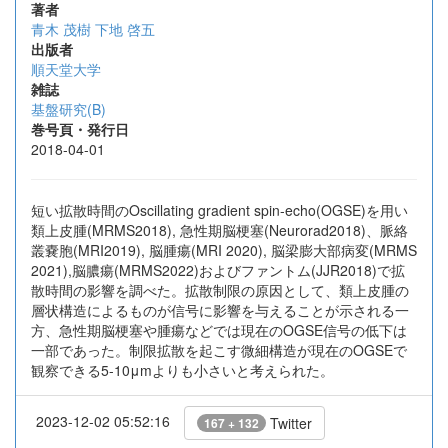
著者
青木 茂樹
下地 啓五
出版者
順天堂大学
雑誌
基盤研究(B)
巻号頁・発行日
2018-04-01
短い拡散時間のOscillating gradient spin-echo(OGSE)を用い
類上皮腫(MRMS2018), 急性期脳梗塞(Neurorad2018)、脈絡
叢嚢胞(MRI2019), 脳腫瘍(MRI 2020), 脳梁膨大部病変(MRMS
2021),脳膿瘍(MRMS2022)およびファントム(JJR2018)で拡
散時間の影響を調べた。拡散制限の原因として、類上皮腫の
層状構造によるものが信号に影響を与えることが示される一
方、急性期脳梗塞や腫瘍などでは現在のOGSE信号の低下は
一部であった。制限拡散を起こす微細構造が現在のOGSEで
観察できる5-10μmよりも小さいと考えられた。
2023-12-02 05:52:16
Twitter
167 + 132