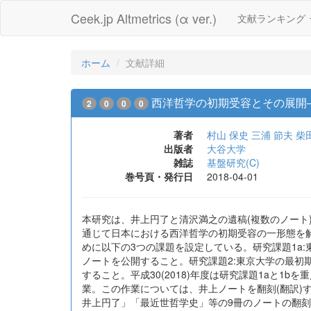
Ceek.jp Altmetrics (α ver.)
文献ランキング
ホーム
文献詳細
西洋哲学の初期受容とその展開
2
0
0
0
著者
村山 保史
三浦 節夫
柴
出版者
大谷大学
雑誌
基盤研究(C)
巻号頁・発行日
2018-04-01
本研究は、井上円了と清沢満之の遺稿(複数のノー
通じて日本における西洋哲学の初期受容の一形態を
めに以下の3つの課題を設定している。研究課題1a
ノートを公開すること。研究課題2:東京大学の最
すること。平成30(2018)年度は研究課題1aと1
業。この作業については、井上ノートを翻刻(翻訳)す
井上円了」「最近世哲学史」等の9冊のノートの翻刻