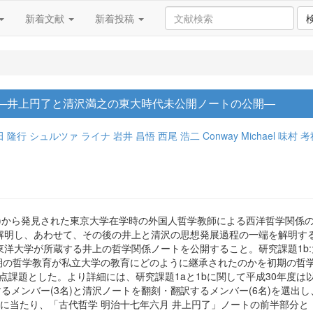
新着文献
新着投稿
―井上円了と清沢満之の東大時代未公開ノートの公開―
田 隆行
シュルツァ ライナ
岩井 昌悟
西尾 浩二
Conway Michael
味村 考
ト)から発見された東京大学在学時の外国人哲学教師による西洋哲学関係
解明し、あわせて、その後の井上と清沢の思想発展過程の一端を解明す
:東洋大学が所蔵する井上の哲学関係ノートを公開すること。研究課題1b
初期の哲学教育が私立大学の教育にどのように継承されたのかを初期の哲
bを重点課題とした。より詳細には、研究課題1aと1bに関して平成30年度は
るメンバー(3名)と清沢ノートを翻刻・翻訳するメンバー(6名)を選出
に当たり、「古代哲学 明治十七年六月 井上円了」ノートの前半部分と「