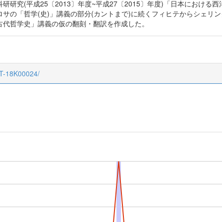
研究(平成25〔2013〕年度~平成27〔2015〕年度)「日本におけ
サの「哲学(史)」講義の部分(カントまで)に続くフィヒテからシェリ
古代哲学史」講義の仮の翻刻・翻訳を作成した。
CT-18K00024/