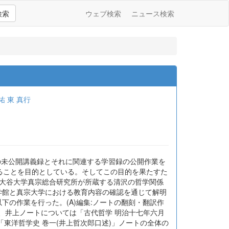
検索
ウェブ検索
ニュース検索
祐
東 真行
の未公開講義録とそれに関連する学習録の公開作業を
ることを目的としている。そしてこの目的を果たすた
:大谷大学真宗総合研究所が所蔵する清沢の哲学関係
学館と真宗大学における教育内容の確認を通じて解明
以下の作業を行った。(A)編集:ノートの翻刻・翻訳作
し、井上ノートについては「古代哲学 明治十七年六月
東洋哲学史 巻一(井上哲次郎口述)」ノートの全体の