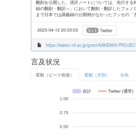
翻刻を公開した。清沢ノートについては、先行する科研
録の翻刻・翻訳―」において翻刻・翻訳したフェノロ
まで日本では講義録の公開例がなかったブッセの「
2023-04-12 20:33:03
Twitter
2 + 1
https://kaken.nii.ac.jp/grant/KAKENHI-PROJE
言及状況
変動（ピーク前後）
変動（月別）
分布
合計
Twitter (通常)
1.00
0.75
0.50