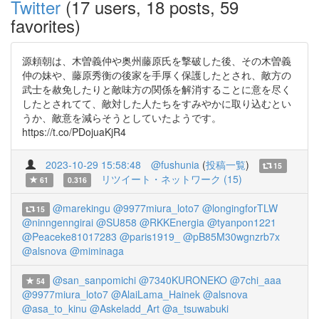
Twitter
(17 users, 18 posts, 59
favorites)
源頼朝は、木曽義仲や奥州藤原氏を撃破した後、その木曽義
仲の妹や、藤原秀衡の後家を手厚く保護したとされ、敵方の
武士を赦免したりと敵味方の関係を解消することに意を尽く
したとされてて、敵対した人たちをすみやかに取り込むとい
うか、敵意を減らそうとしていたようです。
https://t.co/PDojuaKjR4
2023-10-29 15:58:48
@fushunia
(
投稿一覧
)
15
リツイート・ネットワーク (15)
61
0.316
@marekingu
@9977miura_loto7
@longingforTLW
15
@ninngenngirai
@SU858
@RKKEnergia
@tyanpon1221
@Peaceke81017283
@paris1919_
@pB85M30wgnzrb7x
@alsnova
@miminaga
@san_sanpomichi
@7340KURONEKO
@7chi_aaa
54
@9977miura_loto7
@AlaiLama_Hainek
@alsnova
@asa_to_kinu
@Askeladd_Art
@a_tsuwabuki