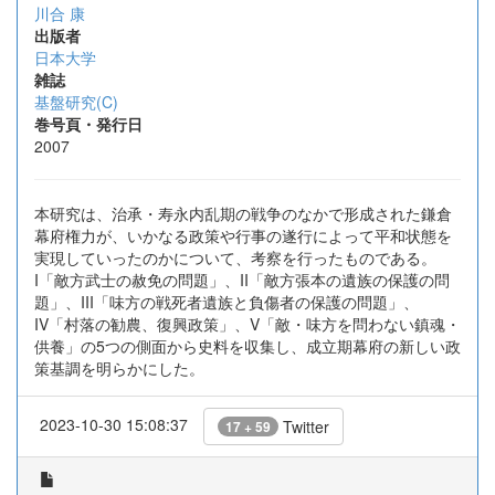
川合 康
出版者
日本大学
雑誌
基盤研究(C)
巻号頁・発行日
2007
本研究は、治承・寿永内乱期の戦争のなかで形成された鎌倉
幕府権力が、いかなる政策や行事の遂行によって平和状態を
実現していったのかについて、考察を行ったものである。
I「敵方武士の赦免の問題」、II「敵方張本の遺族の保護の問
題」、III「味方の戦死者遺族と負傷者の保護の問題」、
IV「村落の勧農、復興政策」、V「敵・味方を問わない鎮魂・
供養」の5つの側面から史料を収集し、成立期幕府の新しい政
策基調を明らかにした。
2023-10-30 15:08:37
Twitter
17 + 59