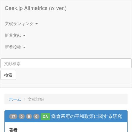
Ceek.jp Altmetrics (α ver.)
文献ランキング
新着文献
新着投稿
検索
ホーム
文献詳細
鎌倉幕府の平和政策に関する研究
17
0
0
0
OA
著者