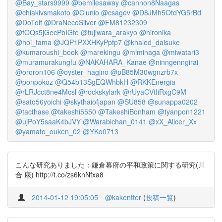
@Bay_stars9999
@bemilesaway
@cannon8Naagas
@chiakivsmakoto
@Clunio
@csagev
@D8JMh5OtdYG5rBd
@DoToif
@DraNecoSilver
@FM81232309
@fOQs5jGecPbIGfe
@fujiwara_arakyo
@hironika
@hoi_tama
@JQP1PXXHKyPpfp7
@khaled_daisuke
@kumaroushi_book
@marekingu
@miminaga
@miwatari3
@muramurakungfu
@NAKAHARA_Kanae
@ninngenngirai
@ororon106
@oyster_hagino
@pB85M30wgnzrb7x
@ponpokoz
@Q54b13SgEQWhbkH
@RKKEnergia
@rLRJcct8ne4Mcsl
@rockskylark
@rUyaCVtIiRxgC9M
@sato56yoichi
@skythaiofjapan
@SU858
@sunappa0202
@tacthase
@takeshi5550
@TakeshiBonham
@tyanpon1221
@ujPoY5saaK4bJVY
@Warabichan_0141
@xX_Alicer_Xx
@yamato_ouken_02
@YKo0713
こんな研究ありました：鎌倉幕府の平和政策に関する研究(川
合 康) http://t.co/zs6knNfxa8
2014-01-12 19:05:05
@kakentter
(
投稿一覧
)