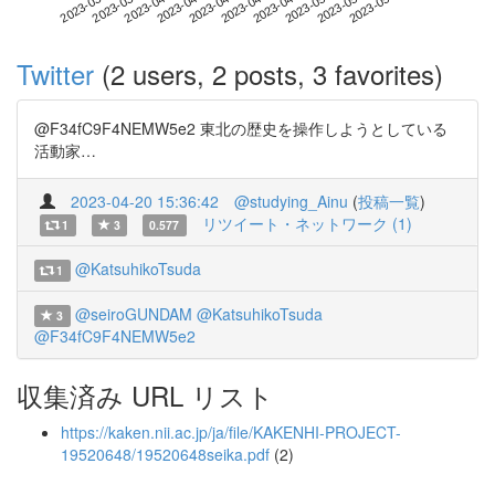
2023-05-10
2023-03-23
2023-04-10
2023-04-28
2023-05-16
2023-03-29
2023-04-16
2023-05-04
2023-04-04
2023-04-22
Twitter
(2 users, 2 posts, 3 favorites)
@F34fC9F4NEMW5e2 東北の歴史を操作しようとしている
活動家…
2023-04-20 15:36:42
@studying_Ainu
(
投稿一覧
)
リツイート・ネットワーク (1)
1
3
0.577
@KatsuhikoTsuda
1
@seiroGUNDAM
@KatsuhikoTsuda
3
@F34fC9F4NEMW5e2
収集済み URL リスト
https://kaken.nii.ac.jp/ja/file/KAKENHI-PROJECT-
19520648/19520648seika.pdf
(2)