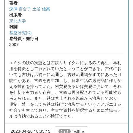
著者
深澤 百合子
土谷 信高
出版者
東北大学
雑誌
基盤研究(C)
巻号頁・発行日
2007
エミシの鉄の実態とは古鉄リサイクルによる鉄の再生、再利
用を特徴として行われていたということができる。古代にお
いても古鉄は広範囲に流通し、古鉄流通網がすでにあった可
能性がある。古鉄を再生加工し、日常生活の必需品に作りか
える技術を持っていた。密貿易あるいは交易において、それ
を仕切る有力者が存在し、古鉄は再分配されている可能性も
考えられる。また、鉄は禁止される以前から流失しており、
規制、禁止をしても鉄は抜けて流失するということがエミシ
社会でも生じており、考古学資料を解釈するために禁鉄モデ
ルは有効であることが検証できた。
2023-04-20 18:35:13
Twitter
2 + 3