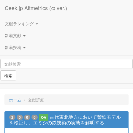
Ceek.jp Altmetrics (α ver.)
文献ランキング
新着文献
新着投稿
検索
ホーム
文献詳細
古代東北地方において禁鉄モデル
2
0
0
0
OA
を検証し、エミシの鉄技術の実態を解明する