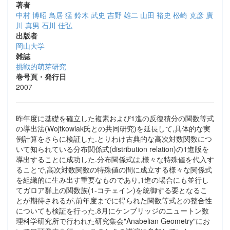
著者
中村 博昭
鳥居 猛
鈴木 武史
吉野 雄二
山田 裕史
松崎 克彦
廣
川 真男
石川 佳弘
出版者
岡山大学
雑誌
挑戦的萌芽研究
巻号頁・発行日
2007
昨年度に基礎を確立した複素および1進の反復積分の関数等式
の導出法(Wojtkowiak氏との共同研究)を延長して,具体的な実
例計算をさらに検証した.とりわけ古典的な高次対数関数につ
いて知られている分布関係式(distribution relation)の1進版を
導出することに成功した.分布関係式は,様々な特殊値を代入す
ることで,高次対数関数の特殊値の間に成立する様々な関係式
を組織的に生み出す重要なものであり,1進の場合にも並行し
てガロア群上の関数族(1-コチェイン)を統御する要となるこ
とが期待されるが,前年度までに得られた関数等式との整合性
についても検証を行った.8月にケンブリッジのニュートン数
理科学研究所で行われた研究集会"Anabelian Geometry"にお