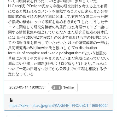
いて口頭発表を行った.このときの講演に参加していた
H.Gangl氏,P.Deligne氏から今後の研究指針を考える上で有用
になると思われるコメントを頂戴することが出来た.また分布
関係式の低次項の解消問題に関連して,有理的な道に沿った解
析接続の概念にっいて考察を進める必要が生じた.こうしたテ
ーマに関連して研究分担者の鳥居氏には,有理ホモトピー論に
関する情報収集を担当していただき,また研究分担者の鈴木氏
には,量子代数やKZ方程式との関連で組みひも群の数理につい
ての情報収集を担当していただいた.以上の研究成果の一部は,
共同研究者のWojtkowiak氏と協力して,"On distribution
formula of complex and 1-adic polylogarithms"という仮題の
草稿におおよその骨子をまとめたが,まだ完成に至っていない.
周辺にやり残した問題(楕円ポリログ版など)もあり,これらに
ついて一定の目処をつけてから公表までの工程を相談する予
定になっている.
2023-05-14 19:08:55
Twitter
3 + 1
https://kaken.nii.ac.jp/grant/KAKENHI-PROJECT-19654005/