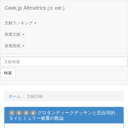
Ceek.jp Altmetrics (α ver.)
文献ランキング
新着文献
新着投稿
検索
ホーム
文献詳細
グロタンディークデッサンと悲合同的
3
0
0
0
タイヒミュラー被覆の数論