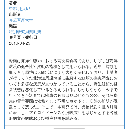
著者
中郡 翔太郎
出版者
帯広畜産大学
雑誌
特別研究員奨励費
巻号頁・発行日
2019-04-25
鯨類は海洋生態系における高次捕食者であり、しばしば海洋
環境の健全性や変動の指標として用いられる。近年、鯨類を
取り巻く環境は人間活動により大きく変化しており、申請者
が行ってきた北海道周辺海域に生息する鯨類の疾患調査にお
いても多様な疾患が見つかっていることから、野生鯨類の健
康状態は悪化していると考えられる。しかしながら、今まで
行ってきた調査では疾患の有無は見出せたものの、それら疾
患の背景要因は依然として不明な点が多く、病態の解明が課
題として残った。そこで、本研究では、異物代謝を担う肝臓
に着目し、アミロイドーシスや肝吸虫症をはじめとする各種
肝病変の病態および機序解明を試みる。