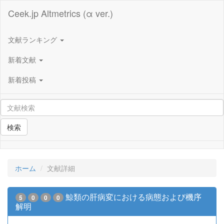
Ceek.jp Altmetrics (α ver.)
文献ランキング
新着文献
新着投稿
検索
ホーム
文献詳細
鯨類の肝病変における病態および機序
5
0
0
0
解明