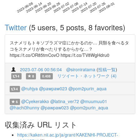
2023-07-26
2023-06-08
2023-06-26
2023-07-14
2023-08-01
2023-06-14
2023-07-02
2023-07-20
2023-06-20
2023-07-08
Twitter
(5 users, 5 posts, 8 favorites)
スナメリもトキソプラズマ症にかかるのか… 貝類を食べるタ
コをスナメリが食べたりするからかな…？
https://t.co/OR85tmCovO https://t.co/TV8WgHdru0
2023-07-06 00:56:04
@sironiratama
(
投稿一覧
)
リツイート・ネットワーク (4)
4
8
0.408
@ruhjya
@pawpaw023
@pom2purin_aqua
4
@Cyekerakko
@latina_ver72
@muumuu01
6
@hachi3hunny
@pawpaw023
@pom2purin_aqua
収集済み URL リスト
https://kaken.nii.ac.jp/ja/grant/KAKENHI-PROJECT-