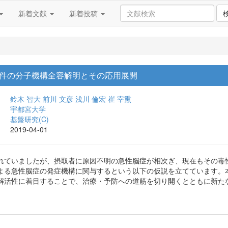
新着文献
新着投稿
件の分子機構全容解明とその応用展開
鈴木 智大
前川 文彦
浅川 倫宏
崔 宰熏
宇都宮大学
基盤研究(C)
2019-04-01
れていましたが、摂取者に原因不明の急性脳症が相次ぎ、現在もその毒
よる急性脳症の発症機構に関与するという以下の仮説を立てています。
解活性に着目することで、治療・予防への道筋を切り開くとともに新た