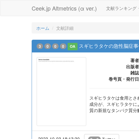
Ceek.jp Altmetrics (α ver.)
文献ランキング
ホーム
文献詳細
スギヒラタケの急性脳症事
3
0
0
0
OA
著者
出版者
雑誌
巻号頁・発行日
スギヒラタケは食用とさ
成分が、スギヒラタケに
質の新規なタンパク質分
2023-10-03 18:13:30