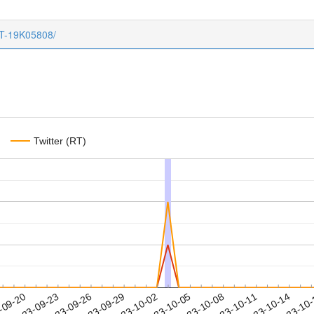
CT-19K05808/
Twitter (RT)
2023-10-11
2023-10-14
2023-10
-09-20
2
2023-09-23
2023-09-26
2023-09-29
2023-10-02
2023-10-05
2023-10-08