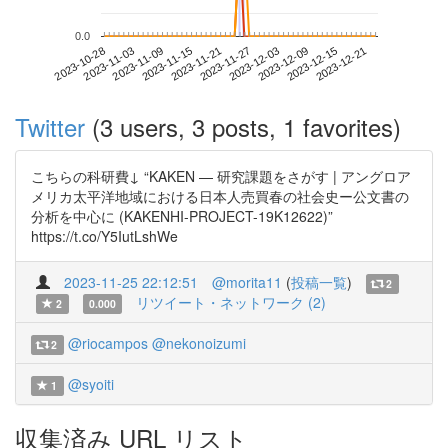
0.0
2023-12-15
2023-10-28
2023-11-15
2023-12-03
2023-12-21
2023-11-03
2023-11-21
2023-12-09
2023-11-09
2023-11-27
Twitter
(3 users, 3 posts, 1 favorites)
こちらの科研費↓ “KAKEN — 研究課題をさがす | アングロア
メリカ太平洋地域における日本人売買春の社会史ー公文書の
分析を中心に (KAKENHI-PROJECT-19K12622)”
https://t.co/Y5IutLshWe
2023-11-25 22:12:51
@morita11
(
投稿一覧
)
2
リツイート・ネットワーク (2)
2
0.000
@riocampos
@nekonoizumi
2
@syoiti
1
収集済み URL リスト