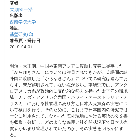
著者
大原関 一浩
出版者
西南学院大学
雑誌
基盤研究(C)
巻号頁・発行日
2019-04-01
明治・大正期、中国や東南アジアに渡航し売春に従事した
「からゆきさん」については注目されてきたが、英語圏の諸
外国に渡航した「からゆきさん」についての研究は進んでお
らず、未だ解明されていない点が多い。本研究では、アング
ロアメリカ系が政治的に支配的な勢力を持った太平洋の諸地
域―カナダ・アメリカ合衆国・ハワイ・オーストラリア・ア
ラスカ―における性管理のあり方と日本人売買春の実態につ
いて検討を行う。そのために、これまで日本国内の研究では
十分に利用されてこなかった海外現地における英語の公文書
を収集・分析し、どのような論理と社会的状況下で日本人売
買春が広まり管理されていたのか、その実態を明らかにす
る。