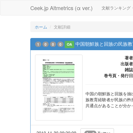
Ceek.jp Altmetrics (α ver.)
文献ランキング
ホーム
文献詳細
中国朝鮮族と回族の民族教
1
0
0
0
OA
著者
出版者
雑誌
巻号頁・発行日
中国の朝鮮族と回族を抽
族教育経験者が民族の矜
共通点があることが分か
2010-11-30 09:20:09