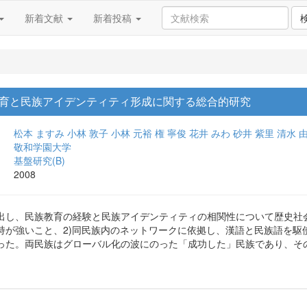
新着文献
新着投稿
育と民族アイデンティティ形成に関する総合的研究
松本 ますみ
小林 敦子
小林 元裕
権 寧俊
花井 みわ
砂井 紫里
清水 
敬和学園大学
基盤研究(B)
2008
出し、民族教育の経験と民族アイデンティティの相関性について歴史社会
持が強いこと、2)同民族内のネットワークに依拠し、漢語と民族語を駆
った。両民族はグローバル化の波にのった「成功した」民族であり、そ