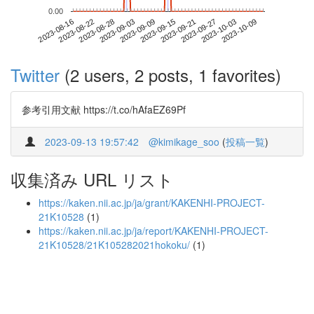
0.00
2023-10-03
2023-08-16
2023-09-03
2023-09-21
2023-10-09
2023-08-22
2023-09-09
2023-09-27
2023-08-28
2023-09-15
Twitter
(2 users, 2 posts, 1 favorites)
参考引用文献 https://t.co/hAfaEZ69Pf
2023-09-13 19:57:42
@kimikage_soo
(
投稿一覧
)
収集済み URL リスト
https://kaken.nii.ac.jp/ja/grant/KAKENHI-PROJECT-
21K10528
(1)
https://kaken.nii.ac.jp/ja/report/KAKENHI-PROJECT-
21K10528/21K105282021hokoku/
(1)