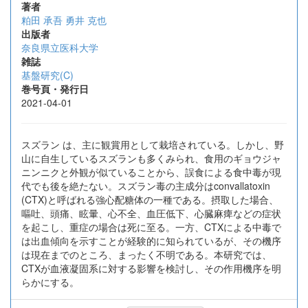
著者
粕田 承吾
勇井 克也
出版者
奈良県立医科大学
雑誌
基盤研究(C)
巻号頁・発行日
2021-04-01
スズラン は、主に観賞用として栽培されている。しかし、野
山に自生しているスズランも多くみられ、食用のギョウジャ
ニンニクと外観が似ていることから、誤食による食中毒が現
代でも後を絶たない。スズラン毒の主成分はconvallatoxin
(CTX)と呼ばれる強心配糖体の一種である。摂取した場合、
嘔吐、頭痛、眩暈、心不全、血圧低下、心臓麻痺などの症状
を起こし、重症の場合は死に至る。一方、CTXによる中毒で
は出血傾向を示すことが経験的に知られているが、その機序
は現在までのところ、まったく不明である。本研究では、
CTXが血液凝固系に対する影響を検討し、その作用機序を明
らかにする。