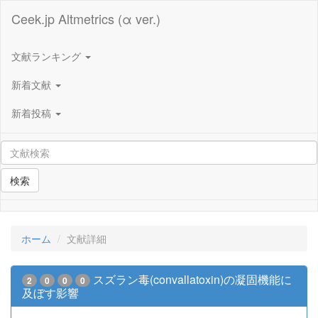
Ceek.jp Altmetrics (α ver.)
文献ランキング
新着文献
新着投稿
検索
ホーム
文献詳細
スズラン毒(convallatoxin)の凝固機能に
2
0
0
0
及ぼす影響