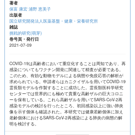
著者
保富 康宏
浦野 恵美子
出版者
国立研究開発法人医薬基盤・健康・栄養研究所
雑誌
挑戦的研究(萌芽)
巻号頁・発行日
2021-07-09
COVID-19は高齢者において重症化することは周知であり、再
感染についてもワクチン開発に関連して精査が必要である。
このため、有効な動物モデルによる病態や免疫応答の解析が
求められている。申請者らはカニクイザルを用いてCOVID-19
霊長類モデルを作製することに成功した。霊長類医科学研究
センターでは世界的にも極めて貴重な高齢ザルの巨大コロニ
ーを保有している。これら高齢ザルを用いてSARS-CoV-2再
感染モデルの検討を行ったところ、初回感染以上に強い肺炎
像を示す個体も確認された。本研究では健康若齢個体に加え
老齢個体におけるSARS-CoV-2再感染による肺炎の病態の解
明を検討する。