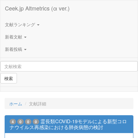
Ceek.jp Altmetrics (α ver.)
文献ランキング
新着文献
新着投稿
検索
ホーム
文献詳細
霊長類COVID-19モデルによる新型コロ
4
0
0
0
ナウイルス再感染における肺炎病態の検討