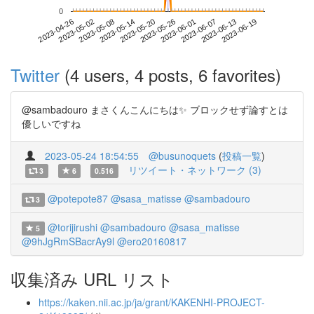
0
2023-06-13
2023-04-26
2023-05-14
2023-06-01
2023-06-19
2023-05-02
2023-05-20
2023-06-07
2023-05-08
2023-05-26
Twitter
(4 users, 4 posts, 6 favorites)
@sambadouro まさくんこんにちは✨ ブロックせず論すとは
優しいですね
2023-05-24 18:54:55
@busunoquets
(
投稿一覧
)
リツイート・ネットワーク (3)
3
6
0.516
@potepote87
@sasa_matisse
@sambadouro
3
@torijirushi
@sambadouro
@sasa_matisse
5
@9hJgRmSBacrAy9l
@ero20160817
収集済み URL リスト
https://kaken.nii.ac.jp/ja/grant/KAKENHI-PROJECT-