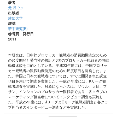
著者
元 晶ウク
出版者
愛知大学
雑誌
若手研究(B)
巻号頁・発行日
2011
本研究は、日中韓プロサッカー観戦者の消費動機測定のため
の尺度開発と妥当性の検証と3国のプロサッカー観戦者の観戦
動機比較を目的としている。平成23年度には、中国プロサッ
カー観戦者の観戦動機測定のための尺度項目を開発した。ま
た、韓国と日本の観戦者については、すでに開発された調査
項目を用いて調査を実施した。平成24年度には、Kリーグ観
戦者調査を実施した。対象になったのは、ソウル、大邱、プ
サン、インションのプロサッカー観戦者であり、各クラブの
マーケティング担当者についてインタビュー調査も実施し
た。平成25年度には、JリーグとCリーグ観戦者調査と各クラ
ブ担当者のインタービュー調査などを実施した。