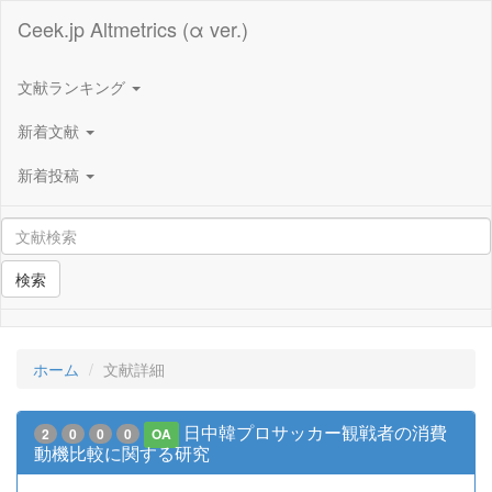
Ceek.jp Altmetrics (α ver.)
文献ランキング
新着文献
新着投稿
検索
ホーム
文献詳細
日中韓プロサッカー観戦者の消費
2
0
0
0
OA
動機比較に関する研究