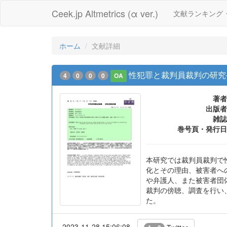
Ceek.jp Altmetrics (α ver.)
文献ランキング
ホーム
文献詳細
性犯罪と裁判員裁判の研究
4
0
0
0
OA
著者
出版者
雑誌
巻号頁・発行日
本研究では裁判員裁判で
化とその理由、被害者へ
や弁護人、また被害者団
裁判の傍聴、調査を行い
た。
2023-11-28 15:06:08