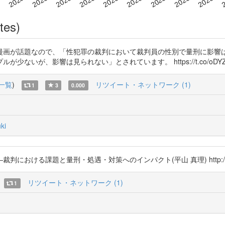
tes)
漫画が話題なので、「性犯罪の裁判において裁判員の性別で量刑に影響
響は見られない」とされています。 https://t.co/oDYZh7rnR0 ht
一覧
)
リツイート・ネットワーク (1)
1
3
0.000
ki
ける課題と量刑・処遇・対策へのインパクト(平山 真理) http://t.co/
リツイート・ネットワーク (1)
1