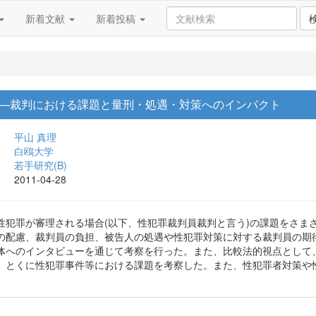
新着文献
新着投稿
―裁判における課題と量刑・処遇・対策へのインパクト
平山 真理
白鴎大学
若手研究(B)
2011-04-28
性犯罪が審理される場合(以下、性犯罪裁判員裁判と言う)の課題をさま
の配慮、裁判員の負担、被告人の処遇や性犯罪対策に対する裁判員の期
体へのインタビューを通じて考察を行った。また、比較法的視点として
、とくに性犯罪事件等における課題を考察した。また、性犯罪者対策や