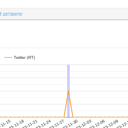
CT-23730070/
Twitter (RT)
2023-12-06
2023-12-09
2023-12
-11-15
2
2023-11-18
2023-11-21
2023-11-24
2023-11-27
2023-11-30
2023-12-03