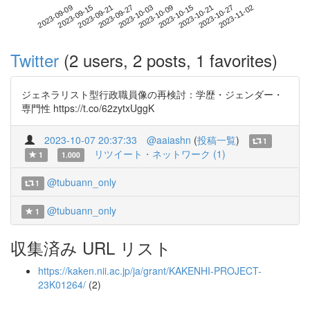
2023-10-27
2023-09-09
2023-09-27
2023-10-15
2023-11-02
2023-09-15
2023-10-03
2023-10-21
2023-09-21
2023-10-09
Twitter
(2 users, 2 posts, 1 favorites)
ジェネラリスト型行政職員像の再検討：学歴・ジェンダー・
専門性 https://t.co/62zytxUggK
2023-10-07 20:37:33
@aaiashn
(
投稿一覧
)
1
リツイート・ネットワーク (1)
1
1.000
@tubuann_only
1
@tubuann_only
1
収集済み URL リスト
https://kaken.nii.ac.jp/ja/grant/KAKENHI-PROJECT-
23K01264/
(2)