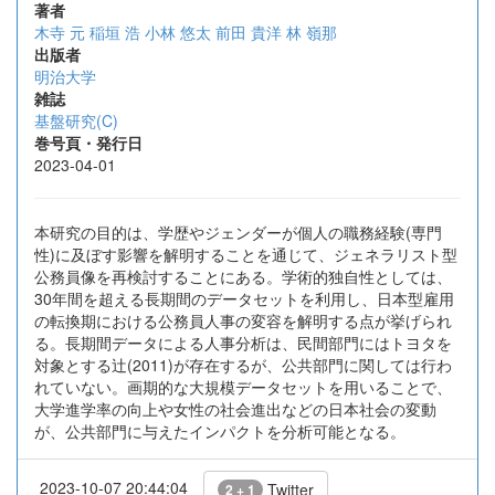
著者
木寺 元
稲垣 浩
小林 悠太
前田 貴洋
林 嶺那
出版者
明治大学
雑誌
基盤研究(C)
巻号頁・発行日
2023-04-01
本研究の目的は、学歴やジェンダーが個人の職務経験(専門
性)に及ぼす影響を解明することを通じて、ジェネラリスト型
公務員像を再検討することにある。学術的独自性としては、
30年間を超える長期間のデータセットを利用し、日本型雇用
の転換期における公務員人事の変容を解明する点が挙げられ
る。長期間データによる人事分析は、民間部門にはトヨタを
対象とする辻(2011)が存在するが、公共部門に関しては行わ
れていない。画期的な大規模データセットを用いることで、
大学進学率の向上や女性の社会進出などの日本社会の変動
が、公共部門に与えたインパクトを分析可能となる。
2023-10-07 20:44:04
Twitter
2 + 1