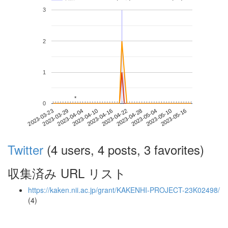
3
2
1
*
*
0
2023-05-10
2023-03-23
2023-04-10
2023-04-28
2023-05-16
2023-03-29
2023-04-16
2023-05-04
2023-04-04
2023-04-22
Twitter
(4 users, 4 posts, 3 favorites)
収集済み URL リスト
https://kaken.nii.ac.jp/grant/KAKENHI-PROJECT-23K02498/
(4)