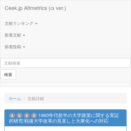
Ceek.jp Altmetrics (α ver.)
文献ランキング
新着文献
新着投稿
検索
ホーム
文献詳細
1960年代前半の大学政策に関する実証
4
0
0
0
的研究:戦後大学改革の見直しと大衆化への対応