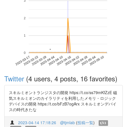
3
2
1
*
*
0
2023-05-04
2023-03-17
2023-04-04
2023-04-22
2023-05-10
2023-03-23
2023-04-10
2023-04-28
2023-03-29
2023-04-16
Twitter
(4 users, 4 posts, 16 favorites)
スキルミオントランジスタの開発 https://t.co/ss79mKfZzE 磁
気スキルミオンのカイラリティを利用したメモリ・ロジック
デバイスの開発 https://t.co/bFzB7ogArx スキルミオンデバイ
スの時代きたな
2023-04-14 17:18:26
@tjmlab
(
投稿一覧
)
3