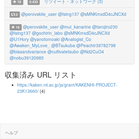
リツイート・ネットワーク (3)
18
0.433
@perovskite_user
@Ising137
@sMNKmxdD4cJNCXd
3
@perovskite_user
@mui_kanarine
@tarojiro230
16
@Ising137
@gochirin_labo
@sMNKmxdD4cJNCXd
@U1Hory
@yanotomoaki
@Analogist_Co
@Awaken_MyLove_
@BTsukuba
@Peachtr39782798
@biasandvariance
@cultivatetsubo
@Nd2CuO4
@nobu39120985
収集済み URL リスト
https://kaken.nii.ac.jp/ja/grant/KAKENHI-PROJECT-
23K13660/
(4)
ヘルプ