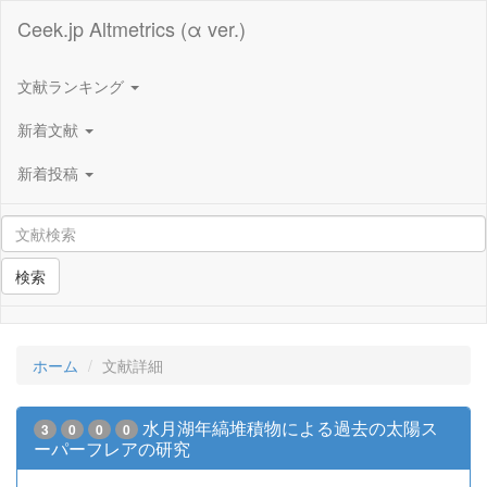
Ceek.jp Altmetrics (α ver.)
文献ランキング
新着文献
新着投稿
検索
ホーム
文献詳細
水月湖年縞堆積物による過去の太陽ス
3
0
0
0
ーパーフレアの研究