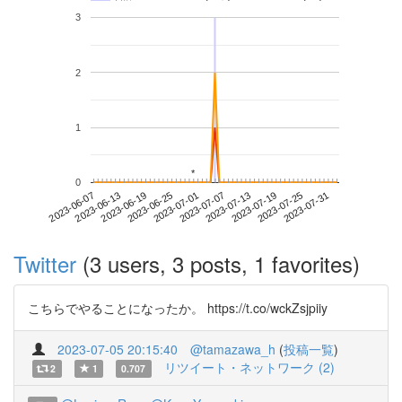
3
2
1
*
*
0
2023-07-25
2023-06-07
2023-06-25
2023-07-13
2023-07-31
2023-06-13
2023-07-01
2023-07-19
2023-06-19
2023-07-07
Twitter
(3 users, 3 posts, 1 favorites)
こちらでやることになったか。 https://t.co/wckZsjpiiy
2023-07-05 20:15:40
@tamazawa_h
(
投稿一覧
)
リツイート・ネットワーク (2)
2
1
0.707