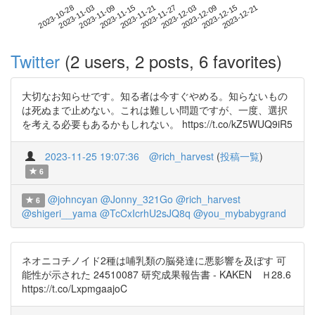
2023-12-15
2023-10-28
2023-11-15
2023-12-03
2023-12-21
2023-11-03
2023-11-21
2023-12-09
2023-11-09
2023-11-27
Twitter
(2 users, 2 posts, 6 favorites)
大切なお知らせです。知る者は今すぐやめる。知らないもの
は死ぬまで止めない。これは難しい問題ですが、一度、選択
を考える必要もあるかもしれない。 https://t.co/kZ5WUQ9iR5
2023-11-25 19:07:36
@rich_harvest
(
投稿一覧
)
6
@johncyan
@Jonny_321Go
@rich_harvest
6
@shigeri__yama
@TcCxIcrhU2sJQ8q
@you_mybabygrand
ネオニコチノイド2種は哺乳類の脳発達に悪影響を及ぼす 可
能性が示された 24510087 研究成果報告書 - KAKEN Ｈ28.6
https://t.co/LxpmgaajoC