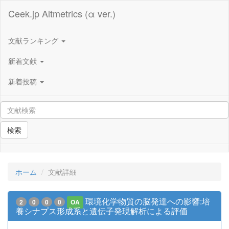
Ceek.jp Altmetrics (α ver.)
文献ランキング
新着文献
新着投稿
検索
ホーム
文献詳細
環境化学物質の脳発達への影響:培
2
0
0
0
OA
養シナプス形成系と遺伝子発現解析による評価