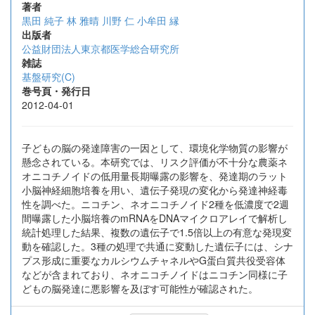
著者
黒田 純子
林 雅晴
川野 仁
小牟田 縁
出版者
公益財団法人東京都医学総合研究所
雑誌
基盤研究(C)
巻号頁・発行日
2012-04-01
子どもの脳の発達障害の一因として、環境化学物質の影響が
懸念されている。本研究では、リスク評価が不十分な農薬ネ
オニコチノイドの低用量長期曝露の影響を、発達期のラット
小脳神経細胞培養を用い、遺伝子発現の変化から発達神経毒
性を調べた。ニコチン、ネオニコチノイド2種を低濃度で2週
間曝露した小脳培養のmRNAをDNAマイクロアレイで解析し
統計処理した結果、複数の遺伝子で1.5倍以上の有意な発現変
動を確認した。3種の処理で共通に変動した遺伝子には、シナ
プス形成に重要なカルシウムチャネルやG蛋白質共役受容体
などが含まれており、ネオニコチノイドはニコチン同様に子
どもの脳発達に悪影響を及ぼす可能性が確認された。