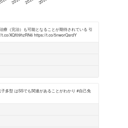
根治治療（完治）も可能となることが期待されている 引
o/XQf09hzRN6 https://t.co/5nworQsrdY
#遺伝子多型 はSSでも関連があることがわかり #自己免