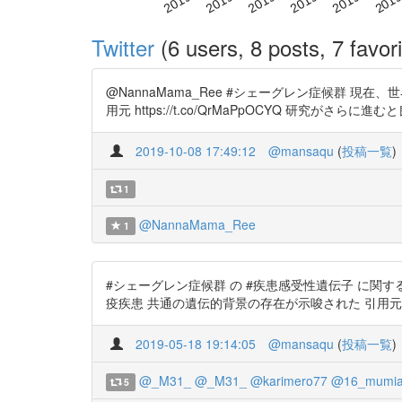
Twitter
(6 users, 8 posts, 7 favori
@NannaMama_Ree #シェーグレン症候群
用元 https://t.co/QrMaPpOCYQ 研究がさらに進むと良いですね！ 
2019-10-08 17:49:12
@mansaqu
(
投稿一覧
)
1
@NannaMama_Ree
1
#シェーグレン症候群 の #疾患感受性遺伝子 に関する研
疫疾患 共通の遺伝的背景の存在が示唆された 引用元 https://t.c
2019-05-18 19:14:05
@mansaqu
(
投稿一覧
)
@_M31_
@_M31_
@karimero77
@16_mumia
5