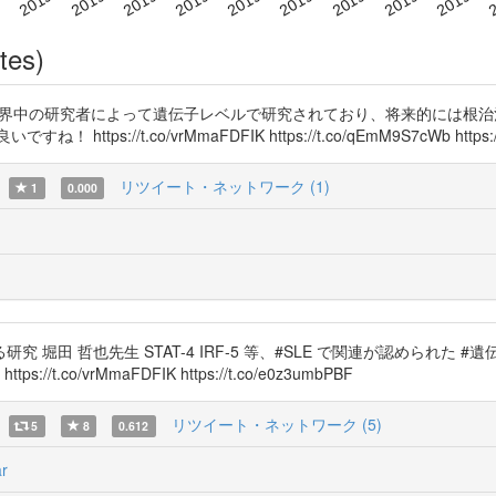
tes)
 現在、世界中の研究者によって遺伝子レベルで研究されており、将来的には
https://t.co/vrMmaFDFIK https://t.co/qEmM9S7cWb https://t.c
リツイート・ネットワーク (1)
1
0.000
究 堀田 哲也先生 STAT-4 IRF-5 等、#SLE で関連が認められた 
o/vrMmaFDFIK https://t.co/e0z3umbPBF
リツイート・ネットワーク (5)
5
8
0.612
r