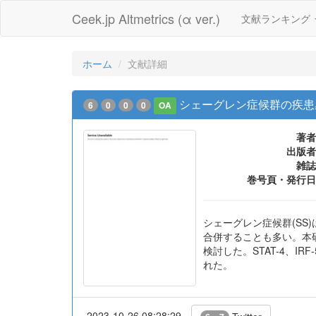
Ceek.jp Altmetrics (α ver.)
文献ランキング
ホーム
文献詳細
シェーグレン症候群の疾患
6
0
0
0
OA
著者
出版者
雑誌
巻号頁・発行日
シェーグレン症候群(SS
合併することも多い。本研
検討した。STAT-4、
れた。
2023-10-26 08:28:29