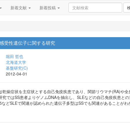
新着文献
新着投稿
感受性遺伝子に関する研究
堀田 哲也
北海道大学
基盤研究(C)
2012-04-01
)は乾燥症状を主症状とする自己免疫疾患であり、関節リウマチ(RA)や全
究ではSS患者よりゲノムDNAを抽出し、SLEなどの自己免疫疾患との
IRF-5などSLEで関連が認められた遺伝子多型はSSでも関連があるこ