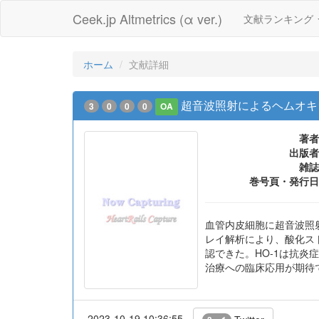
Ceek.jp Altmetrics (α ver.)
文献ランキング
ホーム
文献詳細
超音波照射によるヘムオキ
3
0
0
0
OA
著者
出版者
雑誌
巻号頁・発行日
血管内皮細胞に超音波照射
レイ解析により、酸化スト
認できた。HO-1は抗
治療への臨床応用が期待
2023-10-19 10:36:55