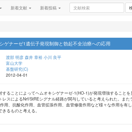
新着文献
新着投稿
シゲナーゼ1遺伝子発現制御と勃起不全治療への応用
渡部 明彦
森井 章裕
小川 良平
富山大学
基盤研究(C)
2012-04-01
することによってヘムオキシゲナーゼ-1(HO-1)が発現増強すること
レスによるNrf/StREシグナル経路が関与していると考えられた。また
炎症作用、抗酸化作用、血管拡張作用、血管修復作用など様々な作用を有し
できるものと考える。