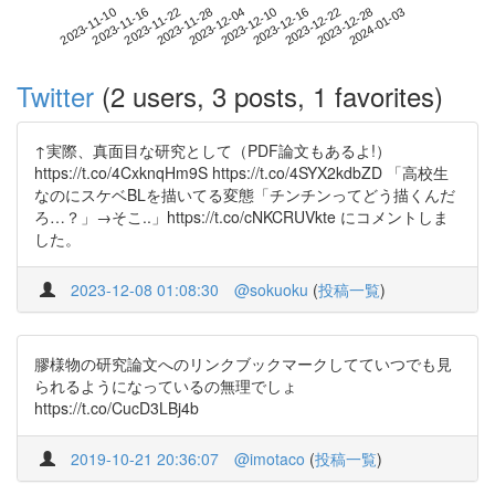
2023-12-28
2023-11-10
2023-11-28
2023-12-16
2024-01-03
2023-11-16
2023-12-04
2023-12-22
2023-11-22
2023-12-10
Twitter
(2 users, 3 posts, 1 favorites)
↑実際、真面目な研究として（PDF論文もあるよ!）
https://t.co/4CxknqHm9S https://t.co/4SYX2kdbZD 「高校生
なのにスケベBLを描いてる変態「チンチンってどう描くんだ
ろ…？」→そこ..」https://t.co/cNKCRUVkte にコメントしま
した。
2023-12-08 01:08:30
@sokuoku
(
投稿一覧
)
膠様物の研究論文へのリンクブックマークしてていつでも見
られるようになっているの無理でしょ
https://t.co/CucD3LBj4b
2019-10-21 20:36:07
@imotaco
(
投稿一覧
)