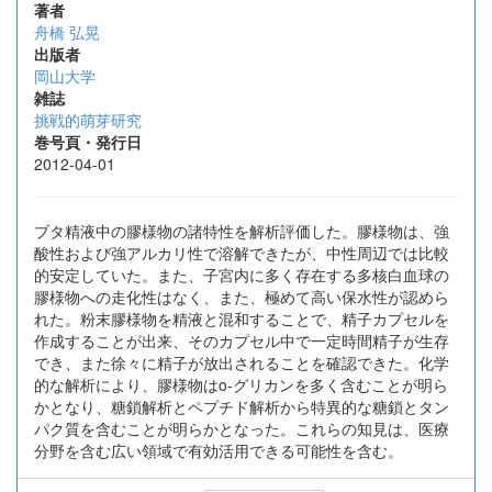
著者
舟橋 弘晃
出版者
岡山大学
雑誌
挑戦的萌芽研究
巻号頁・発行日
2012-04-01
ブタ精液中の膠様物の諸特性を解析評価した。膠様物は、強
酸性および強アルカリ性で溶解できたが、中性周辺では比較
的安定していた。また、子宮内に多く存在する多核白血球の
膠様物への走化性はなく、また、極めて高い保水性が認めら
れた。粉末膠様物を精液と混和することで、精子カプセルを
作成することが出来、そのカプセル中で一定時間精子が生存
でき、また徐々に精子が放出されることを確認できた。化学
的な解析により、膠様物はo-グリカンを多く含むことが明ら
かとなり、糖鎖解析とペプチド解析から特異的な糖鎖とタン
パク質を含むことが明らかとなった。これらの知見は、医療
分野を含む広い領域で有効活用できる可能性を含む。