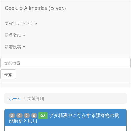
Ceek.jp Altmetrics (α ver.)
文献ランキング
新着文献
新着投稿
検索
ホーム
文献詳細
ブタ精液中に存在する膠様物の機
2
0
0
0
OA
能解析と応用