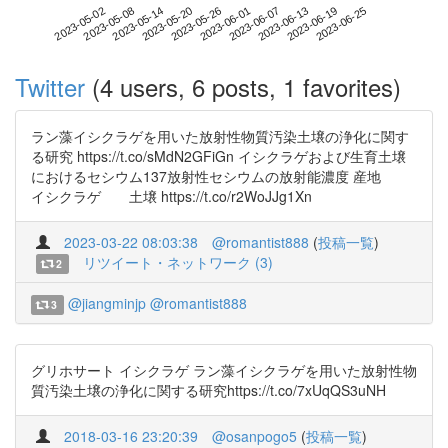
2023-06-19
2023-05-02
2023-05-20
2023-06-07
2023-06-25
2023-05-08
2023-05-26
2023-06-13
2023-05-14
2023-06-01
Twitter
(4 users, 6 posts, 1 favorites)
ラン藻イシクラゲを用いた放射性物質汚染土壌の浄化に関す
る研究 https://t.co/sMdN2GFiGn イシクラゲおよび生育土壌
におけるセシウム137放射性セシウムの放射能濃度 産地
イシクラゲ 土壌 https://t.co/r2WoJJg1Xn
2023-03-22 08:03:38
@romantist888
(
投稿一覧
)
リツイート・ネットワーク (3)
2
@jiangminjp
@romantist888
3
グリホサート イシクラゲ ラン藻イシクラゲを用いた放射性物
質汚染土壌の浄化に関する研究https://t.co/7xUqQS3uNH
2018-03-16 23:20:39
@osanpogo5
(
投稿一覧
)