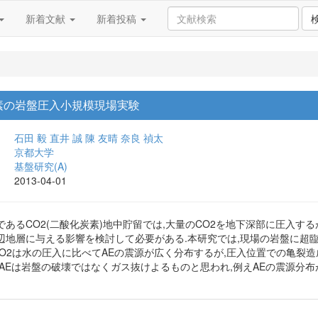
新着文献
新着投稿
素の岩盤圧入小規模現場実験
石田 毅
直井 誠
陳 友晴
奈良 禎太
京都大学
基盤研究(A)
2013-04-01
あるCO2(二酸化炭素)地中貯留では,大量のCO2を地下深部に圧入する
辺地層に与える影響を検討して必要がある.本研究では,現場の岩盤に超臨
CO2は水の圧入に比べてAEの震源が広く分布するが,圧入位置での亀裂
なAEは岩盤の破壊ではなくガス抜けよるものと思われ,例えAEの震源分