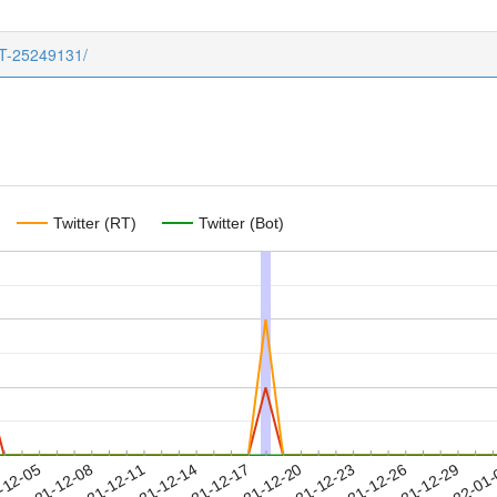
CT-25249131/
Twitter (RT)
Twitter (Bot)
2021-12-26
2021-12-29
2022-01
-12-05
2
2021-12-08
2021-12-11
2021-12-14
2021-12-17
2021-12-20
2021-12-23