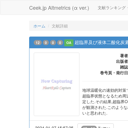
Ceek.jp Altmetrics (α ver.)
文献ランキング
ホーム
文献詳細
超臨界及び液体二酸化炭
12
0
0
0
OA
著者
出版者
雑誌
巻号頁・発行日
地球温暖化の速効的対策で
超臨界状態となるため周
定した.その結果,超臨界
が観測された.このよう
いと思われた.
2024-01-07 15:57:25