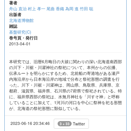
著者
舟山 直治
村上 孝一
尾曲 香織
為岡 進
竹田 聡
出版者
北海道博物館
雑誌
基盤研究(C)
巻号頁・発行日
2013-04-01
本研究では、旧暦6月晦日の大祓に関わりの深い北海道南西部
の川下・川裾・川濯神社の祭祀について、本州からの伝播、
伝承ルートを明らかにするため、北前船の寄港地がある瀬戸
内海沿岸から日本海沿岸の地域で分布と祭祀形態の調査を行
った。川下・川裾・川濯神は、岡山県、鳥取県、兵庫県、京
都府、滋賀県、福井県、石川県の7府県で祭祀されている。特
に、福井県西部の祭祀は、水無月神社を「川すそ神」と呼称
していることに加えて、1河川の河口を中心に祭神を祀る形態
が、北海道の祭祀形態に類似している。
2023-06-16 20:34:46
Twitter
3 + 33