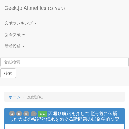
Ceek.jp Altmetrics (α ver.)
文献ランキング
新着文献
新着投稿
検索
ホーム
文献詳細
西廻り航路を介して北海道に伝播
3
0
0
0
OA
した大祓の祭祀と伝承をめぐる諸問題の民俗学的研究