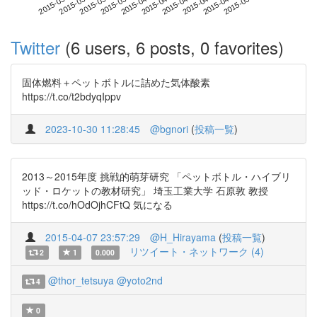
2015-04-28
2015-03-11
2015-03-29
2015-04-16
2015-05-04
2015-03-17
2015-04-04
2015-04-22
2015-03-23
2015-04-10
Twitter
(6 users, 6 posts, 0 favorites)
固体燃料＋ペットボトルに詰めた気体酸素
https://t.co/t2bdyqIppv
2023-10-30 11:28:45
@bgnori
(
投稿一覧
)
2013～2015年度 挑戦的萌芽研究 「ペットボトル・ハイブリ
ッド・ロケットの教材研究」 埼玉工業大学 石原敦 教授
https://t.co/hOdOjhCFtQ 気になる
2015-04-07 23:57:29
@H_Hirayama
(
投稿一覧
)
リツイート・ネットワーク (4)
2
1
0.000
@thor_tetsuya
@yoto2nd
4
0