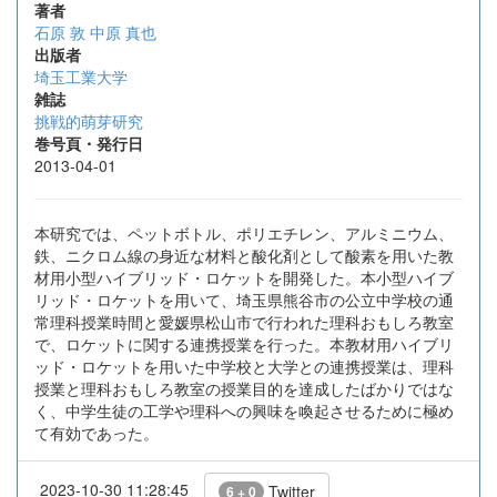
著者
石原 敦
中原 真也
出版者
埼玉工業大学
雑誌
挑戦的萌芽研究
巻号頁・発行日
2013-04-01
本研究では、ペットボトル、ポリエチレン、アルミニウム、
鉄、ニクロム線の身近な材料と酸化剤として酸素を用いた教
材用小型ハイブリッド・ロケットを開発した。本小型ハイブ
リッド・ロケットを用いて、埼玉県熊谷市の公立中学校の通
常理科授業時間と愛媛県松山市で行われた理科おもしろ教室
で、ロケットに関する連携授業を行った。本教材用ハイブリ
ッド・ロケットを用いた中学校と大学との連携授業は、理科
授業と理科おもしろ教室の授業目的を達成したばかりではな
く、中学生徒の工学や理科への興味を喚起させるために極め
て有効であった。
2023-10-30 11:28:45
Twitter
6 + 0