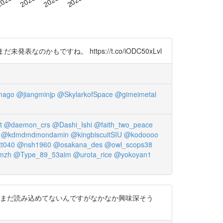
表なのかもですね。 https://t.co/iODC50xLvl
mago
@jiangminjp
@SkylarkofSpace
@gimeimetal
t
@daemon_crs
@Dashi_Ishi
@faith_two_peace
@kdmdmdmondamin
@kingbiscuitSIU
@kodoooo
t040
@nsh1960
@osakana_des
@owl_scops38
mzh
@Type_89_53aim
@urota_rice
@yokoyan1
のが出てきまして、まだ読み込めてないんですがなかなか興味深そう