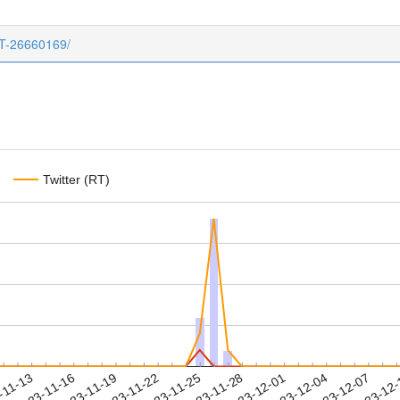
CT-26660169/
Twitter (RT)
2023-12-04
2023-12-07
2023-12
-11-13
2
2023-11-16
2023-11-19
2023-11-22
2023-11-25
2023-11-28
2023-12-01