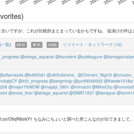
vorites)
_jso ちょっと古いですが、これが比較的まとまっているかもですね。 塩漬けの件はまだ未発
稿一覧
)
リツイート・ネットワーク (12)
12
51
0.253
_progress
@strega_aquariol
@tsundere
@yukikogure
@tamagourata
@aflamazda
@b4900d1
@c60fullerene_
@Chimani_Nigiri3
@crouton_
yo4qtpCY
@ichi_progress
@jiangminjp
@jun99540002
@Kaede1018sr
208
@major7thNOW
@mapipi_0801
@mimachi
@MinoOrp
@nnnooott
aint
@snow_liner
@strega_aquariol
@SWAT1537
@tiensyue
@tom41
ara https://t.co/O5qR8oisY1 ちなみにちょいと調べた所こんな