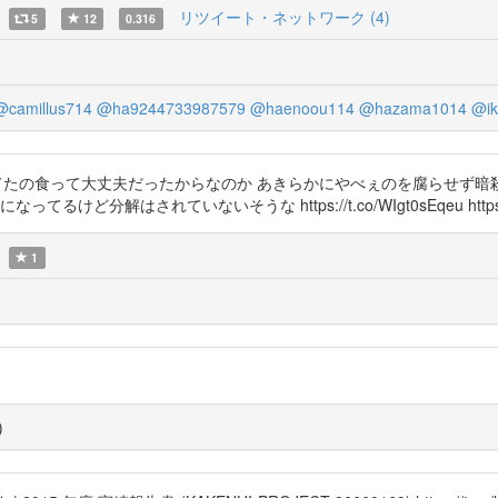
リツイート・ネットワーク (4)
5
12
0.316
@camillus714
@ha9244733987579
@haenoou114
@hazama1014
@i
放置してたの食って大丈夫だったからなのか あきらかにやべぇのを腐らせ
解はされていないそうな https://t.co/WIgt0sEqeu https://t.
1
)