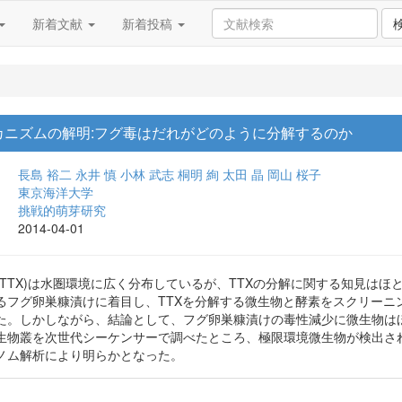
新着文献
新着投稿
カニズムの解明:フグ毒はだれがどのように分解するのか
長島 裕二
永井 慎
小林 武志
桐明 絢
太田 晶
岡山 桜子
東京海洋大学
挑戦的萌芽研究
2014-04-01
TTX)は水圏環境に広く分布しているが、TTXの分解に関する知見は
るフグ卵巣糠漬けに着目し、TTXを分解する微生物と酵素をスクリーニ
た。しかしながら、結論として、フグ卵巣糠漬けの毒性減少に微生物は
生物叢を次世代シーケンサーで調べたところ、極限環境微生物が検出さ
ノム解析により明らかとなった。