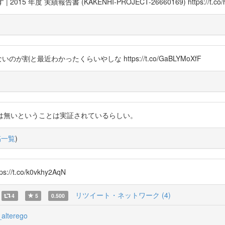
年度 実績報告書 (KAKENHI-PROJECT-26660169) https://t.co/
いのが割と最近わかったくらいやしな https://t.co/GaBLYMoXfF
常の微生物では無いということは実証されているらしい。
稿一覧
)
/t.co/k0vkhy2AqN
リツイート・ネットワーク (4)
4
5
0.500
alterego