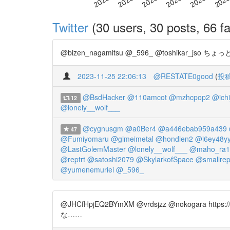
Twitter
(30 users, 30 posts, 66 fa
@bizen_nagamitsu @_596_ @toshikar
2023-11-25 22:06:13
@RESTATE0good
(
投
@BsdHacker
@110amcot
@mzhcpop2
@ichi
12
@lonely__wolf___
@cygnusgm
@a0Ber4
@a446ebab959a439
47
@Fumiyomaru
@gimeimetal
@hondien2
@i6ey48y
@LastGolemMaster
@lonely__wolf___
@maho_ra1
@reptrt
@satoshi2079
@SkylarkofSpace
@smallrep
@yumenemuriei
@_596_
@JHCfHpjEQ2BYmXM @vrdsjzz @nokog
な……