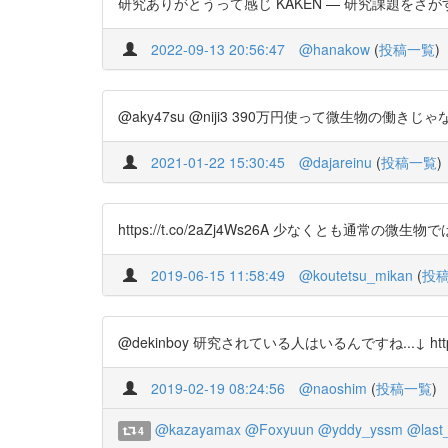
研究ありがとうって感じ KAKEN — 研究課題をさがす | 2015 
2022-09-13 20:56:47
@hanakow
(
投稿一覧
)
@aky47su @niji3 390万円使って微生物の働きじゃな
2021-01-22 15:30:45
@dajareinu
(
投稿一覧
)
https://t.co/2aZj4Ws26A 少なくとも通
2019-06-15 11:58:49
@koutetsu_mikan
(
投
@dekinboy 研究されている人はいるんですね...↓ https:/
2019-02-19 08:24:56
@naoshim
(
投稿一覧
)
@kazayamax
@Foxyuun
@yddy_yssm
@last_
4