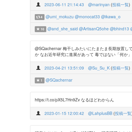
2023-06-11 21:14:43
@marinyan
(
投稿一覧
)
@umi_mokuzu
@monocat33
@ikawa_o
4
@and_she_said
@ArtisanQ5ohe
@bhind13
10
@SQachernar 梅干しみたいにたまたま長期
か なお近年研究に進展があって 毒ではない「何か」になってるけど分
2023-04-21 13:51:09
@Su_Su_K
(
投稿一覧
)
@SQachernar
1
https://t.co/pX5L7Hn9Zv なるほどわからん
2023-01-15 12:00:42
@LahplusBB
(
投稿一覧