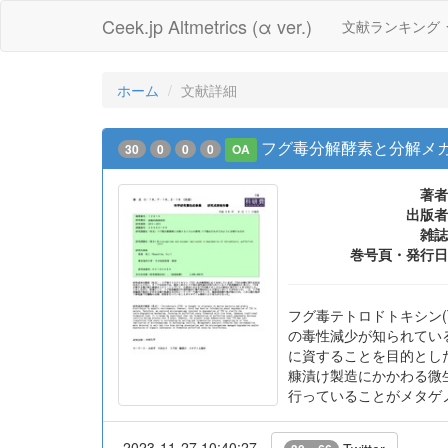
Ceek.jp Altmetrics (α ver.)
文献ランキング
ホーム
文献詳細
フグ毒分解酵素と分解メ
30
0
0
0
OA
著者
出版者
雑誌
巻号頁・発行日
フグ毒テトロドトキシン(
の毒性減少が知られてい
に資することを目的とし
糠漬け製造にかかわる微
行っていることがメタゲ
2023-11-27 10:40:27