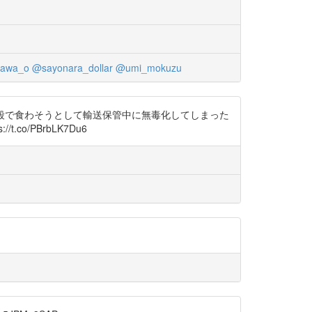
kawa_o
@sayonara_dollar
@umi_mokuzu
ず暗殺で食わそうとして輸送保管中に無毒化してしまった
co/PBrbLK7Du6