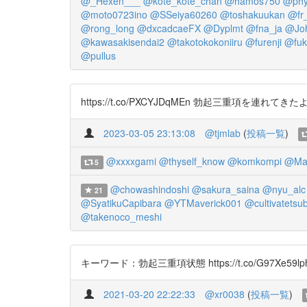
@_Hexen___
@kote_kote_chan
@hamos750
@phy
@moto0723ino
@SSeiya60260
@toshakuukan
@fr
@rong_long
@dxcadcaeFX
@Dyplmt
@fna_ja
@Jo
@kawasakisendai2
@takotokokoniiru
@furenji
@fuk
@pullus
https://t.co/PXCYJDqMEn 勃起三重項を連れてきたよ！ htt
2023-03-05 23:13:08
@tjmlab
(
投稿一覧
)
@xxxxgami
@thyself_know
@komkompi
@Ma
5
@chowashindoshi
@sakura_saina
@nyu_alc
21
@SyatikuCapibara
@YTMaverick001
@cultivatetsu
@takenoco_meshi
キーワード：勃起三重項状態 https://t.co/G97Xe59lp
2021-03-20 22:22:33
@xr0038
(
投稿一覧
)