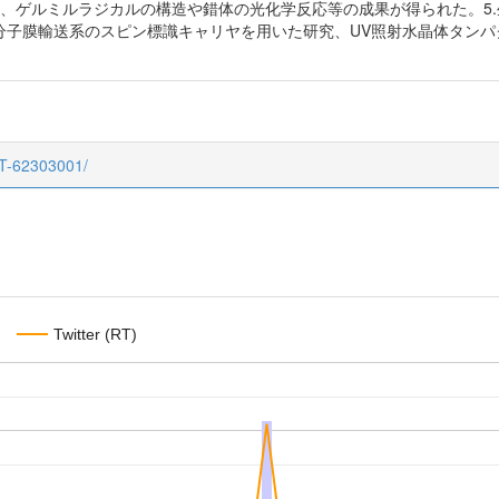
ル、ゲルミルラジカルの構造や錯体の光化学反応等の成果が得られた。5
分子膜輸送系のスピン標識キャリヤを用いた研究、UV照射水晶体タンパ
CT-62303001/
Twitter (RT)