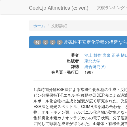
Ceek.jp Altmetrics (α ver.)
文献ランキング
ホーム
文献詳細
常磁性不安定化学種の構造な
46
0
0
0
著者
池上 雄作
岩泉 正基
樋
出版者
東北大学
雑誌
総合研究(A)
巻号頁・発行日
1987
1.高時間分解ESR法による常磁性化学種の生成・
ピン分極保持T-Tエネルギ-移動やCIDEP法に
ルボニル化合物の生成と減衰が広く研究された。光励
ESR法と発光スペクトル、ODMR法を組み合わせ
物、オルトキノン類、カルボニル化合物が対象となっ
飽和炭化水素カチオンラジカルの電子状態、分子運
に関して顕著な成果が得られた。4.錯体・有機金属