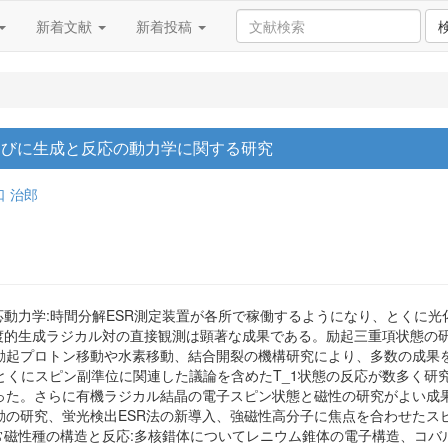
新着文献
新着投稿
らびに生成と反応の動力学に関する研究
口 治郎
反応動力学:時間分解ESR測定装置が各所で稼働するようになり、とくに
よる過渡的生成ラジカル対の直接観測は顕著な成果である。励起三重項状態
起プロトン移動や水素移動、結合開裂の機構研究により、多数の成果を
、とくにスピン副準位に関連した議論を含めたT_1状態の反応が数多く
た。さらに有機ラジカル結晶の電子スピン状態と磁性の研究がよい成果
動の研究、蛍光検出ESR法の新導入、強磁性高分子に焦点を合わせたス
常磁性種の構造と反応:多核錯体についてレニウム錐体の電子構造、コバ