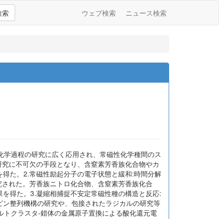
検索
ウェブ検索
ニュース検索
光化学過程の研究に広く応用され、常磁性化学種間のス
の研究に不可欠の手段となり、含窒素芳香族化合物やカ
得た。2.常磁性励起分子の電子状態と緩和:時間分解
研究された。芳香族ニトロ化合物、含窒素芳香族化合
を得た。3.凝縮相捕捉不安定常磁性種の構造と反応:
ピン整列機構の研究や、包接されたラジカルの研究等
ルトクラスタ-錯体の金属原子置換による酸化還元電