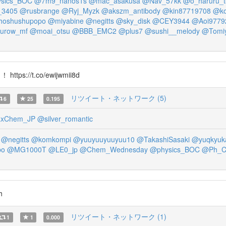
sics_BOC
@7m9_nanos1s
@mac_asakusa
@Nav_57kk
@o_haruru_t
_3405
@rusbrange
@Ryj_Myzk
@akszm_antibody
@kin87719708
@ko
hoshushupopo
@miyabine
@negitts
@sky_disk
@CEY3944
@Aoi9779
urow_mf
@moai_otsu
@BBB_EMC2
@plus7
@sushi__melody
@Tomiy
ps://t.co/ewijwmii8d
リツイート・ネットワーク (5)
6
25
0.195
xChem_JP
@silver_romantic
@negitts
@komkompi
@yuuyuuyuuyuu10
@TakashiSasaki
@yuqkyuk
bo
@MG1000T
@LE0_jp
@Chem_Wednesday
@physics_BOC
@Ph_Cr
h
リツイート・ネットワーク (1)
1
1
0.000