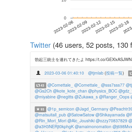
20
0
2023-02-12
2023-02-15
2023-02-18
2023
2023-02-06
2023-02-09
Twitter
(46 users, 52 posts, 130 f
勃起三銃士を連れてきたよ https://t.co/GEXlxASJWN https:/
2023-03-06 01:40:10
@tjmlab
(
投稿一覧
)
@Comettale_
@Comettale_
@sss7sss77
@t
43
@Gs2Ch
@kote_kote_chan
@physics_BOC
@gdz_
@miyabine
@negitts
@Zukawa_s
@Ranger_Oops
@1p_semicon
@Jagd_Germany
@Peachtr3
93
@matsuitall_pub
@SatowSatow
@Shikayamada
@P
@Rin_Mori_Mori
@Alc_Joushiki
@ozzy70837829
@
@a3H3NERjt0kphgK
@amaimonomation
@j698Mvx