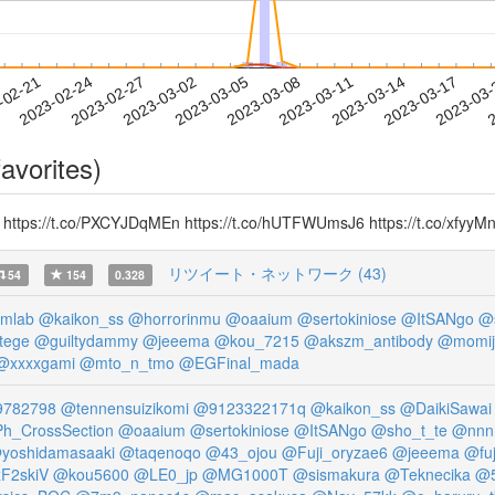
2023-03-14
2023-03-17
2023-03
-02-21
2
2023-02-24
2023-02-27
2023-03-02
2023-03-05
2023-03-08
2023-03-11
avorites)
/t.co/PXCYJDqMEn https://t.co/hUTFWUmsJ6 https://t.co/xfyyM
リツイート・ネットワーク (43)
54
154
0.328
jmlab
@kaikon_ss
@horrorinmu
@oaaium
@sertokiniose
@ItSANgo
@s
tege
@guiltydammy
@jeeema
@kou_7215
@akszm_antibody
@momiji
@xxxxgami
@mto_n_tmo
@EGFinal_mada
9782798
@tennensuizikomi
@9123322171q
@kaikon_ss
@DaikiSawai
h_CrossSection
@oaaium
@sertokiniose
@ItSANgo
@sho_t_te
@nnn
yoshidamasaaki
@taqenoqo
@43_ojou
@Fuji_oryzae6
@jeeema
@fu
F2skiV
@kou5600
@LE0_jp
@MG1000T
@sismakura
@Teknecika
@5