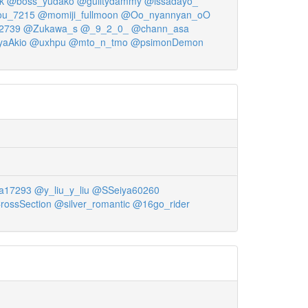
k
@boss_yudako
@guiltydammy
@issadayo_
u_7215
@momiji_fullmoon
@Oo_nyannyan_oO
2739
@Zukawa_s
@_9_2_0_
@chann_asa
aAkio
@uxhpu
@mto_n_tmo
@psimonDemon
a17293
@y_liu_y_liu
@SSeiya60260
ossSection
@silver_romantic
@16go_rider