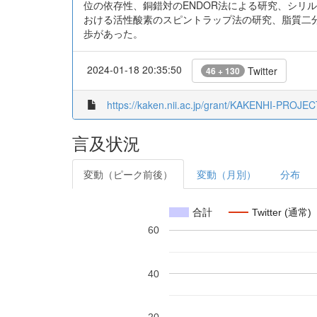
位の依存性、銅錯対のENDOR法による研究、シリ
おける活性酸素のスピントラップ法の研究、脂質二
歩があった。
2024-01-18 20:35:50
Twitter
46 + 130
https://kaken.nii.ac.jp/grant/KAKENHI-PROJE
言及状況
変動（ピーク前後）
変動（月別）
分布
合計
Twitter (通常)
60
40