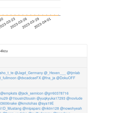
-20
023-03-23
2023-03-26
2023-03-29
2023-04-01
n4kcu
ho_t_te
@Jagd_Germany
@_Hexen___
@tjmlab
_fullmoon
@dxcadcaeFX
@fna_ja
@DokuOFF
@empksts
@jack_semicon
@grr60378716
nu29
@1tousin2tousin
@yuqkyuka17293
@novlude
ji3606nake
@kmotohas
@aya19E
1D_Mustang
@mipsparc
@nktm128
@nowohyeah