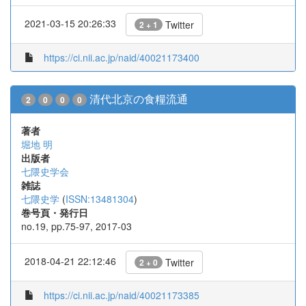
2021-03-15 20:26:33
Twitter
2 + 1
https://ci.nii.ac.jp/naid/40021173400
清代北京の食糧流通
2
0
0
0
著者
堀地 明
出版者
七隈史学会
雑誌
七隈史学
(
ISSN:13481304
)
巻号頁・発行日
no.19, pp.75-97, 2017-03
2018-04-21 22:12:46
Twitter
2 + 0
https://ci.nii.ac.jp/naid/40021173385