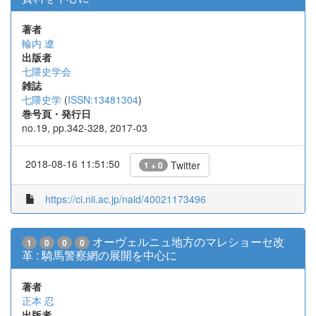
著者
輪内 遼
出版者
七隈史学会
雑誌
七隈史学
(
ISSN:13481304
)
巻号頁・発行日
no.19, pp.342-328, 2017-03
2018-08-16 11:51:50
Twitter
1 + 0
https://ci.nii.ac.jp/naid/40021173496
オーヴェルニュ地方のマレショーセ改
1
0
0
0
革 : 騎馬警察網の展開を中心に
著者
正本 忍
出版者