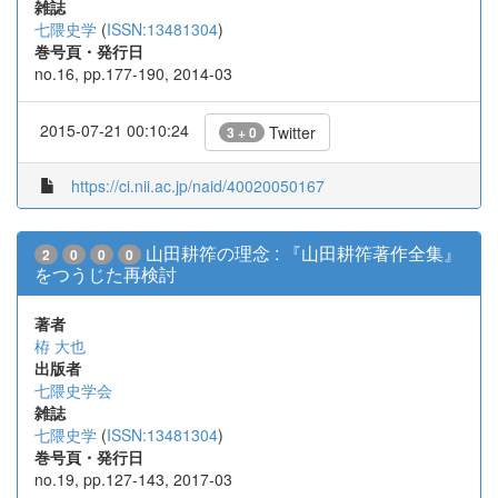
雑誌
七隈史学
(
ISSN:13481304
)
巻号頁・発行日
no.16, pp.177-190, 2014-03
2015-07-21 00:10:24
Twitter
3 + 0
https://ci.nii.ac.jp/naid/40020050167
山田耕筰の理念 : 『山田耕筰著作全集』
2
0
0
0
をつうじた再検討
著者
栫 大也
出版者
七隈史学会
雑誌
七隈史学
(
ISSN:13481304
)
巻号頁・発行日
no.19, pp.127-143, 2017-03