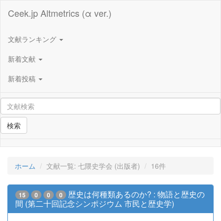
Ceek.jp Altmetrics (α ver.)
文献ランキング
新着文献
新着投稿
検索
ホーム
文献一覧: 七隈史学会 (出版者)
16件
歴史は何種類あるのか? : 物語と歴史の
15
0
0
0
間 (第二十回記念シンポジウム 市民と歴史学)