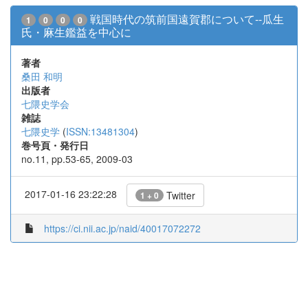
戦国時代の筑前国遠賀郡について--瓜生
1
0
0
0
氏・麻生鑑益を中心に
著者
桑田 和明
出版者
七隈史学会
雑誌
七隈史学
(
ISSN:13481304
)
巻号頁・発行日
no.11, pp.53-65, 2009-03
2017-01-16 23:22:28
Twitter
1 + 0
https://ci.nii.ac.jp/naid/40017072272