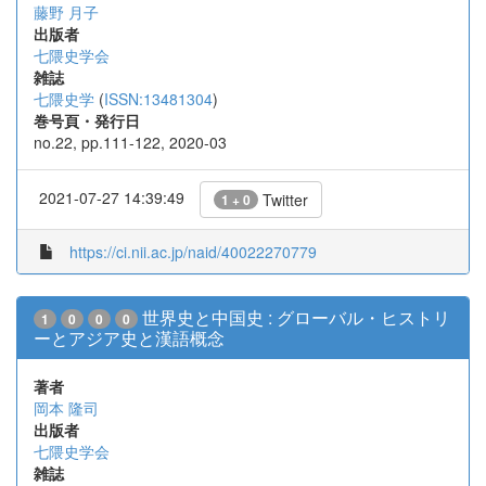
藤野 月子
出版者
七隈史学会
雑誌
七隈史学
(
ISSN:13481304
)
巻号頁・発行日
no.22, pp.111-122, 2020-03
2021-07-27 14:39:49
Twitter
1 + 0
https://ci.nii.ac.jp/naid/40022270779
世界史と中国史 : グローバル・ヒストリ
1
0
0
0
ーとアジア史と漢語概念
著者
岡本 隆司
出版者
七隈史学会
雑誌