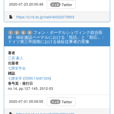
2020-07-23 20:00:48
Twitter
1 + 0
https://ci.nii.ac.jp/naid/40022270803
フォン・ボーデルシュヴィンク総合医
1
0
0
0
療・福祉施設ベーテルにおける「抵抗」と「順応」 :
ドイツ第三帝国期における福祉従事者の実像
著者
三原 豪人
出版者
七隈史学会
雑誌
七隈史学
(
ISSN:13481304
)
巻号頁・発行日
no.14, pp.127-145, 2012-03
2020-07-01 05:09:55
Twitter
1 + 0