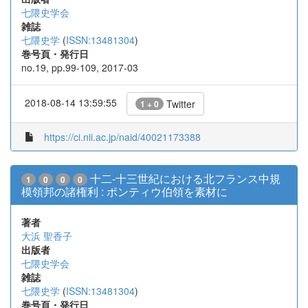
七隈史学会
雑誌
七隈史学
(
ISSN:13481304
)
巻号頁・発行日
no.19, pp.99-109, 2017-03
2018-08-14 13:59:55
Twitter
1 + 0
https://ci.nii.ac.jp/naid/40021173388
十二-十三世紀における北フランス中規
1
0
0
0
模領邦の諸権利 : ポンティウ伯領を素材に
著者
大浜 聖香子
出版者
七隈史学会
雑誌
七隈史学
(
ISSN:13481304
)
巻号頁・発行日