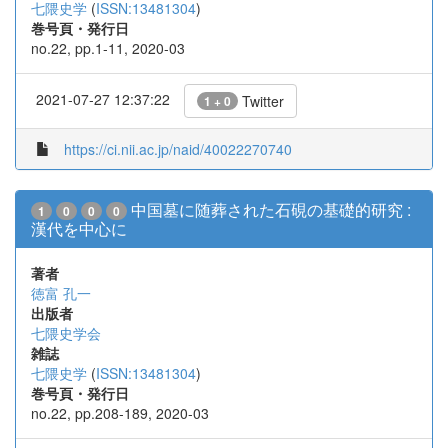
七隈史学
(
ISSN:13481304
)
巻号頁・発行日
no.22, pp.1-11, 2020-03
2021-07-27 12:37:22
Twitter
1 + 0
https://ci.nii.ac.jp/naid/40022270740
中国墓に随葬された石硯の基礎的研究 :
1
0
0
0
漢代を中心に
著者
徳富 孔一
出版者
七隈史学会
雑誌
七隈史学
(
ISSN:13481304
)
巻号頁・発行日
no.22, pp.208-189, 2020-03