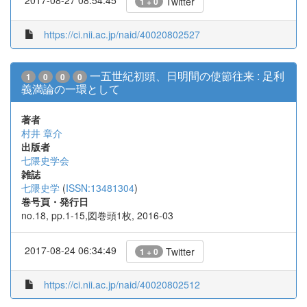
Twitter
1 + 0
https://ci.nii.ac.jp/naid/40020802527
一五世紀初頭、日明間の使節往来 : 足利
1
0
0
0
義満論の一環として
著者
村井 章介
出版者
七隈史学会
雑誌
七隈史学
(
ISSN:13481304
)
巻号頁・発行日
no.18, pp.1-15,図巻頭1枚, 2016-03
2017-08-24 06:34:49
Twitter
1 + 0
https://ci.nii.ac.jp/naid/40020802512