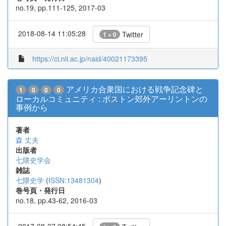
no.19, pp.111-125, 2017-03
2018-08-14 11:05:28
Twitter
1 + 0
https://ci.nii.ac.jp/naid/40021173395
アメリカ合衆国における戦争記念碑と
1
0
0
0
ローカルコミュニティ : ボストン郊外アーリントンの
事例から
著者
森 丈夫
出版者
七隈史学会
雑誌
七隈史学
(
ISSN:13481304
)
巻号頁・発行日
no.18, pp.43-62, 2016-03
2017-08-27 08:54:45