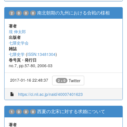
南北朝期の九州における合戦の様相
2
0
0
0
著者
境 伸太郎
出版者
七隈史学会
雑誌
七隈史学
(
ISSN:13481304
)
巻号頁・発行日
no.7, pp.57-80, 2006-03
2017-01-16 22:48:37
Twitter
2 + 0
https://ci.nii.ac.jp/naid/40007401623
西夏の北宋に対する求婚について
1
0
0
0
著者