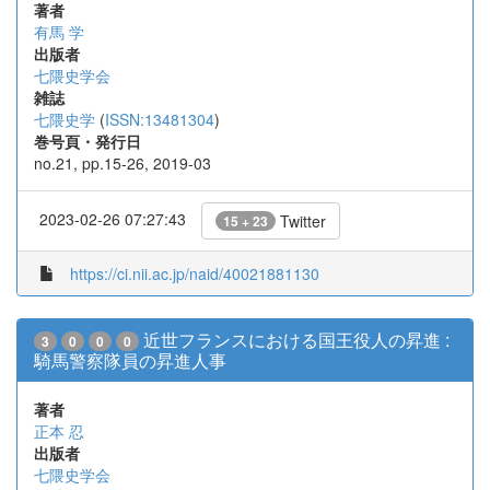
著者
有馬 学
出版者
七隈史学会
雑誌
七隈史学
(
ISSN:13481304
)
巻号頁・発行日
no.21, pp.15-26, 2019-03
2023-02-26 07:27:43
Twitter
15 + 23
https://ci.nii.ac.jp/naid/40021881130
近世フランスにおける国王役人の昇進 :
3
0
0
0
騎馬警察隊員の昇進人事
著者
正本 忍
出版者
七隈史学会