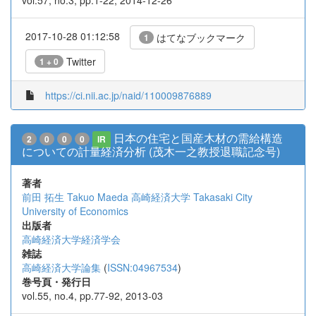
vol.57, no.3, pp.1-22, 2014-12-26
2017-10-28 01:12:58
はてなブックマーク
1
Twitter
1 + 0
https://ci.nii.ac.jp/naid/110009876889
日本の住宅と国産木材の需給構造
2
0
0
0
IR
についての計量経済分析 (茂木一之教授退職記念号)
著者
前田 拓生
Takuo Maeda
高崎経済大学
Takasaki City
University of Economics
出版者
高崎経済大学経済学会
雑誌
高崎経済大学論集
(
ISSN:04967534
)
巻号頁・発行日
vol.55, no.4, pp.77-92, 2013-03