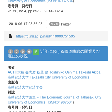
University of Economics
(
ISSN:04967534
)
巻号頁・発行日
vol.56, no.4, pp.89-98, 2014-03-14
2018-06-17 23:56:28
Twitter
3 + 0
https://ci.nii.ac.jp/naid/110009751595
近年における鉄道路線の開業及び
2
0
0
0
IR
廃止の状況
著者
AUTH大島 登志彦
秋葉 健
Toshihiko Oshima
Takeshi Akiba
高崎経済大学
Takasaki City University of Economics
出版者
高崎経済大学経済学会
雑誌
高崎経済大学論集 = The Economic Journal of Takasaki City
University of Economics
(
ISSN:04967534
)
巻号頁・発行日