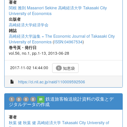
著者
関根 雅則
Masanori Sekine
高崎経済大学
Takasaki City
University of Economics
出版者
高崎経済大学経済学会
雑誌
高崎経済大学論集 = The Economic Journal of Takasaki City
University of Economics
(
ISSN:04967534
)
巻号頁・発行日
vol.56, no.1, pp.1-13, 2013-06-28
2017-11-02 14:44:00
知恵袋
1
https://ci.nii.ac.jp/naid/110009592506
鉄道旅客輸送統計資料の収集とデ
1
0
0
0
IR
ジタルデータの作成
著者
秋葉 健
秋葉 健
高崎経済大学
Takasaki City University of