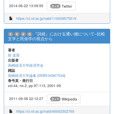
2014-06-22 13:09:55
Twitter
2 + 0
https://ci.nii.ac.jp/naid/110009575519
『詩経』における通い婚について--比較
2
0
0
0
文学と民俗学の視点から
著者
徐 送迎
出版者
高崎経済大学経済学会
雑誌
高崎経済大学論集
(
ISSN:04967534
)
巻号頁・発行日
vol.44, no.2, pp.97-113, 2001-09
2011-09-08 22:12:27
Wikipedia
2 + 1
https://ci.nii.ac.jp/naid/40002302765