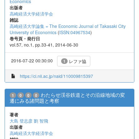
Economics
出版者
高崎経済大学経済学会
雑誌
高崎経済大学論集 = The Economic Journal of Takasaki City
University of Economics
(
ISSN:04967534
)
巻号頁・発行日
vol.57, no.1, pp.33-41, 2014-06-30
2016-07-22 00:30:00
レファ協
1
https://ci.nii.ac.jp/naid/110009815397
わたらせ渓谷鉄道とその沿線地域の変
1
0
0
0
遷にみる諸問題と考察
著者
大島 登志彦
劉 智飛
出版者
高崎経済大学経済学会