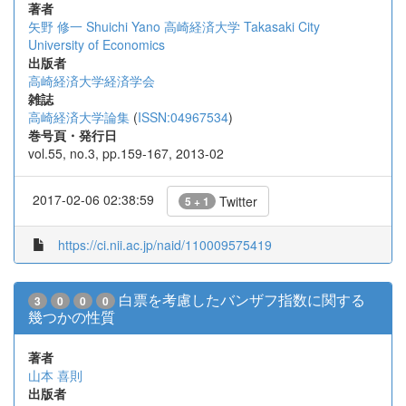
著者
矢野 修一
Shuichi Yano
高崎経済大学
Takasaki City
University of Economics
出版者
高崎経済大学経済学会
雑誌
高崎経済大学論集
(
ISSN:04967534
)
巻号頁・発行日
vol.55, no.3, pp.159-167, 2013-02
2017-02-06 02:38:59
Twitter
5 + 1
https://ci.nii.ac.jp/naid/110009575419
白票を考慮したバンザフ指数に関する
3
0
0
0
幾つかの性質
著者
山本 喜則
出版者