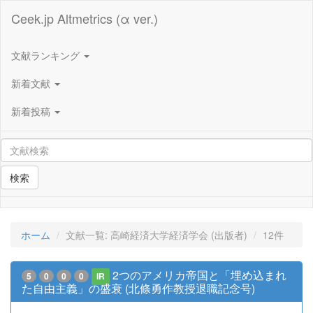
Ceek.jp Altmetrics (α ver.)
文献ランキング
新着文献
新着投稿
検索
ホーム
文献一覧: 高崎経済大学経済学会 (出版者)
12件
2つのアメリカ帝国と「埋め込まれ
5
0
0
0
IR
た自由主義」の盛衰 (北條勇作教授退職記念号)