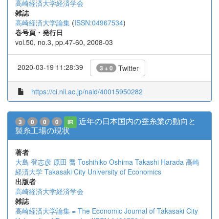
高崎経済大学経済学会
雑誌
高崎経済大学論集
(
ISSN:04967534
)
巻号頁・発行日
vol.50, no.3, pp.47-60, 2008-03
2020-03-19 11:28:39
Twitter
3 + 0
https://ci.nii.ac.jp/naid/40015950282
近年の日本国内の蚕糸業の動向と
3
0
0
0
IR
製糸工場の現状
著者
大島 登志彦
原田 喬
Toshihiko Oshima
Takashi Harada
高崎
経済大学
Takasaki City University of Economics
出版者
高崎経済大学経済学会
雑誌
高崎経済大学論集 = The Economic Journal of Takasaki City