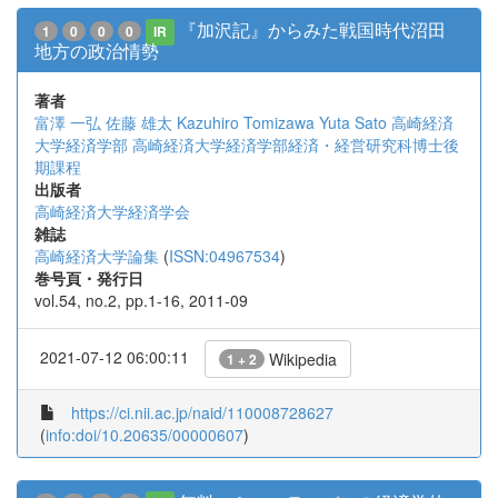
『加沢記』からみた戦国時代沼田
1
0
0
0
IR
地方の政治情勢
著者
富澤 一弘
佐藤 雄太
Kazuhiro Tomizawa
Yuta Sato
高崎経済
大学経済学部
高崎経済大学経済学部経済・経営研究科博士後
期課程
出版者
高崎経済大学経済学会
雑誌
高崎経済大学論集
(
ISSN:04967534
)
巻号頁・発行日
vol.54, no.2, pp.1-16, 2011-09
2021-07-12 06:00:11
Wikipedia
1 + 2
https://ci.nii.ac.jp/naid/110008728627
(
info:doi/10.20635/00000607
)