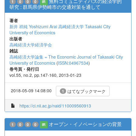
無料コミュニティバスの経済学的
1
0
0
0
IR
研究 : 群馬県伊勢崎市の交通対策を通して
著者
新井 祥純
Yoshizumi Arai
高崎経済大学
Takasaki City
University of Economics
出版者
高崎経済大学経済学会
雑誌
高崎経済大学論集 = The Economic Journal of Takasaki City
University of Economics
(
ISSN:04967534
)
巻号頁・発行日
vol.55, no.2, pp.147-160, 2013-01-23
2018-05-09 14:08:00
はてなブックマーク
1
https://ci.nii.ac.jp/naid/110009560913
オープン・イノベーションの背景
1
0
0
0
IR