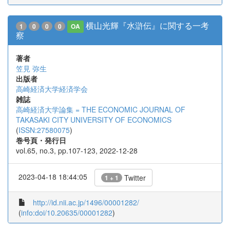
横山光輝『水滸伝』に関する一考
1
0
0
0
OA
察
著者
笠見 弥生
出版者
高崎経済大学経済学会
雑誌
高崎経済大学論集 = THE ECONOMIC JOURNAL OF
TAKASAKI CITY UNIVERSITY OF ECONOMICS
(
ISSN:27580075
)
巻号頁・発行日
vol.65, no.3, pp.107-123, 2022-12-28
2023-04-18 18:44:05
Twitter
1 + 1
http://id.nii.ac.jp/1496/00001282/
(
info:doi/10.20635/00001282
)