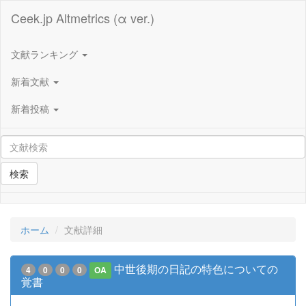
Ceek.jp Altmetrics (α ver.)
文献ランキング
新着文献
新着投稿
検索
ホーム
文献詳細
中世後期の日記の特色についての
4
0
0
0
OA
覚書