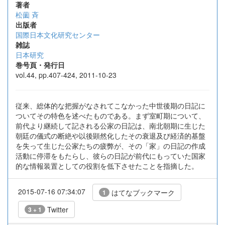
著者
松薗 斉
出版者
国際日本文化研究センター
雑誌
日本研究
巻号頁・発行日
vol.44, pp.407-424, 2011-10-23
従来、総体的な把握がなされてこなかった中世後期の日記に
ついてその特色を述べたものである。まず室町期について、
前代より継続して記される公家の日記は、南北朝期に生じた
朝廷の儀式の断絶や以後顕然化したその衰退及び経済的基盤
を失って生じた公家たちの疲弊が、その「家」の日記の作成
活動に停滞をもたらし、彼らの日記が前代にもっていた国家
的な情報装置としての役割を低下させたことを指摘した。
2015-07-16 07:34:07
はてなブックマーク
1
Twitter
3 + 1