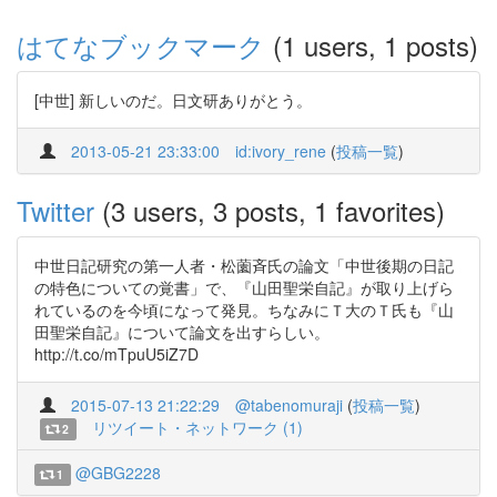
はてなブックマーク
(1 users, 1 posts)
[中世] 新しいのだ。日文研ありがとう。
2013-05-21 23:33:00
id:ivory_rene
(
投稿一覧
)
Twitter
(3 users, 3 posts, 1 favorites)
中世日記研究の第一人者・松薗斉氏の論文「中世後期の日記
の特色についての覚書」で、『山田聖栄自記』が取り上げら
れているのを今頃になって発見。ちなみにＴ大のＴ氏も『山
田聖栄自記』について論文を出すらしい。
http://t.co/mTpuU5iZ7D
2015-07-13 21:22:29
@tabenomuraji
(
投稿一覧
)
リツイート・ネットワーク (1)
2
@GBG2228
1