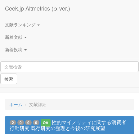
Ceek.jp Altmetrics (α ver.)
文献ランキング
新着文献
新着投稿
検索
ホーム
文献詳細
性的マイノリティに関する消費者
2
0
0
0
OA
行動研究 既存研究の整理と今後の研究展望