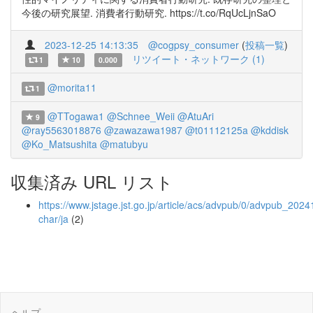
今後の研究展望. 消費者行動研究. https://t.co/RqUcLjnSaO
2023-12-25 14:13:35
@cogpsy_consumer
(
投稿一覧
)
リツイート・ネットワーク (1)
1
10
0.000
@morita11
1
@TTogawa1
@Schnee_Weii
@AtuAri
9
@ray5563018876
@zawazawa1987
@t01112125a
@kddisk
@Ko_Matsushita
@matubyu
収集済み URL リスト
https://www.jstage.jst.go.jp/article/acs/advpub/0/advpub_20241
char/ja
(2)
ヘルプ