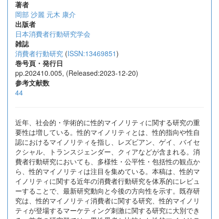
著者
岡部 沙麗
元木 康介
出版者
日本消費者行動研究学会
雑誌
消費者行動研究
(
ISSN:13469851
)
巻号頁・発行日
pp.202410.005, (Released:2023-12-20)
参考文献数
44
近年、社会的・学術的に性的マイノリティに関する研究の重
要性は増している。性的マイノリティとは、性的指向や性自
認におけるマイノリティを指し、レズビアン、ゲイ、バイセ
クシャル、トランスジェンダー、クィアなどが含まれる。消
費者行動研究においても、多様性・公平性・包括性の観点か
ら、性的マイノリティは注目を集めている。本稿は、性的マ
イノリティに関する近年の消費者行動研究を体系的にレビュ
ーすることで、最新研究動向と今後の方向性を示す。既存研
究は、性的マイノリティ消費者に関する研究、性的マイノリ
ティが登場するマーケティング刺激に関する研究に大別でき