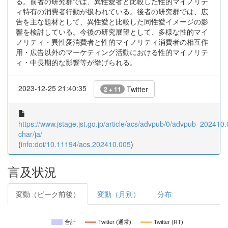
る。前者の研究群では、異性愛者と比較した性的マイノリテ
ィ特有の消費者行動が扱われている。後者の研究群では、広
告を主な題材として、異性愛と比較した同性愛イメージの影
響を検討している。今後の研究展望として、多様な性的マイ
ノリティ・異性愛消費者と性的マイノリティ消費者の相互作
用・広告以外のマーケティング活動における性的マイノリテ
ィ・中長期的な影響等が挙げられる。
2023-12-25 21:40:35
Twitter
2 + 11
https://www.jstage.jst.go.jp/article/acs/advpub/0/advpub_202410.0
char/ja/
(
info:doi/10.11194/acs.202410.005
)
言及状況
変動（ピーク前後）
変動（月別）
分布
合計
Twitter (通常)
Twitter (RT)