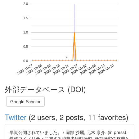
2.0
1.5
1.0
0.5
*
*
0.0
2024-01-14
2023-11-27
2023-12-15
2024-01-02
2024-01-20
2023-12-03
2023-12-21
2024-01-08
2023-12-09
2023-12-27
外部データベース (DOI)
Google Scholar
Twitter
(2 users, 2 posts, 11 favorites)
早期公開されていました。 / 岡部 沙麗, 元木 康介. (in press).
性的マイノリティに関する消費者行動研究: 既存研究の整理と