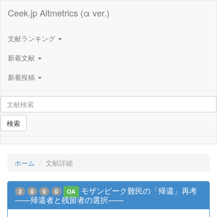
Ceek.jp Altmetrics (α ver.)
文献ランキング
新着文献
新着投稿
検索
ホーム
文献詳細
モザンビーク難民の「帰還」再考
3
0
0
0
OA
――帰還者と残留者の選択――