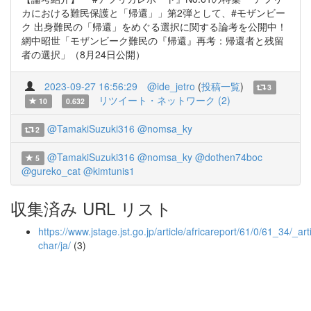
カにおける難民保護と「帰還」」第2弾として、#モザンビー
ク 出身難民の「帰還」をめぐる選択に関する論考を公開中！
網中昭世「モザンビーク難民の『帰還』再考：帰還者と残留
者の選択」（8月24日公開）
2023-09-27 16:56:29
@ide_jetro
(
投稿一覧
)
3
リツイート・ネットワーク (2)
10
0.632
@TamakiSuzuki316
@nomsa_ky
2
@TamakiSuzuki316
@nomsa_ky
@dothen74boc
5
@gureko_cat
@kimtunis1
収集済み URL リスト
https://www.jstage.jst.go.jp/article/africareport/61/0/61_34/_arti
char/ja/
(3)