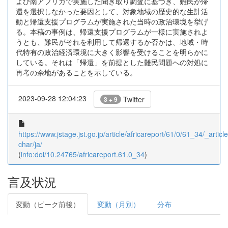
よび南アフリカで実施した聞き取り調査に基づき、難民が帰
還を選択しなかった要因として、対象地域の歴史的な生計活
動と帰還支援プログラムが実施された当時の政治環境を挙げ
る。本稿の事例は、帰還支援プログラムが一様に実施されよ
うとも、難民がそれを利用して帰還するか否かは、地域・時
代特有の政治経済環境に大きく影響を受けることを明らかに
している。それは「帰還」を前提とした難民問題への対処に
再考の余地があることを示している。
2023-09-28 12:04:23
Twitter
3 + 9
https://www.jstage.jst.go.jp/article/africareport/61/0/61_34/_article
char/ja/
(
info:doi/10.24765/africareport.61.0_34
)
言及状況
変動（ピーク前後）
変動（月別）
分布