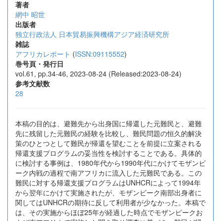
著者
網中 昭世
出版者
独立行政法人 日本貿易振興機構アジア経済研究所
雑誌
アフリカレポート
(
ISSN:09115552
)
巻号頁・発行日
vol.61, pp.34-46, 2023-08-24 (Released:2023-08-24)
参考文献数
28
本稿の目的は、避難先から出身国に帰還した元難民と、避難
先に残留した元難民の経験を比較し、難民問題の恒久的解決
策のひとつとして難民が帰還を望むことを前提に立案される
帰還支援プログラムの妥当性を検討することである。具体的
に検討する事例は、1980年代から1990年代にかけてモザンビ
ーク内戦の過程で南アフリカに流入した元難民である。この
難民に対する帰還支援プログラムはUNHCRによって1994年
から翌年にかけて実施されたが、モザンビーク南部出身者に
関してはUNHCRの期待に反して利用者が少なかった。本稿で
は、その実施からほぼ25年が経過した時点でモザンビークお