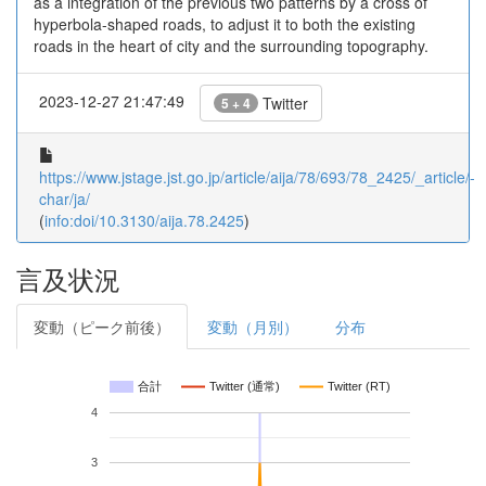
as a integration of the previous two patterns by a cross of
hyperbola-shaped roads, to adjust it to both the existing
roads in the heart of city and the surrounding topography.
2023-12-27 21:47:49
Twitter
5 + 4
https://www.jstage.jst.go.jp/article/aija/78/693/78_2425/_article/-
char/ja/
(
info:doi/10.3130/aija.78.2425
)
言及状況
変動（ピーク前後）
変動（月別）
分布
合計
Twitter (通常)
Twitter (RT)
4
3