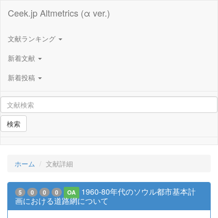
Ceek.jp Altmetrics (α ver.)
文献ランキング
新着文献
新着投稿
検索
ホーム
文献詳細
1960-80年代のソウル都市基本計
5
0
0
0
OA
画における道路網について