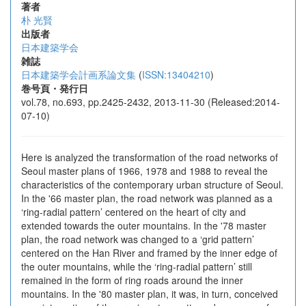
著者
朴 光賢
出版者
日本建築学会
雑誌
日本建築学会計画系論文集
(
ISSN:13404210
)
巻号頁・発行日
vol.78, no.693, pp.2425-2432, 2013-11-30 (Released:2014-
07-10)
Here is analyzed the transformation of the road networks of
Seoul master plans of 1966, 1978 and 1988 to reveal the
characteristics of the contemporary urban structure of Seoul.
In the '66 master plan, the road network was planned as a
‘ring-radial pattern’ centered on the heart of city and
extended towards the outer mountains. In the '78 master
plan, the road network was changed to a ‘grid pattern’
centered on the Han River and framed by the inner edge of
the outer mountains, while the ‘ring-radial pattern’ still
remained in the form of ring roads around the inner
mountains. In the '80 master plan, it was, in turn, conceived