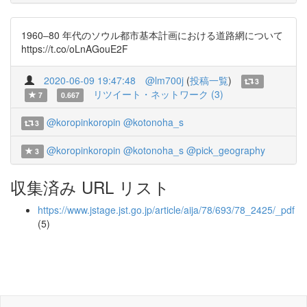
1960‒80 年代のソウル都市基本計画における道路網について
https://t.co/oLnAGouE2F
2020-06-09 19:47:48
@lm700j
(
投稿一覧
)
3
リツイート・ネットワーク (3)
7
0.667
@koropinkoropin
@kotonoha_s
3
@koropinkoropin
@kotonoha_s
@pick_geography
3
収集済み URL リスト
https://www.jstage.jst.go.jp/article/aija/78/693/78_2425/_pdf
(5)