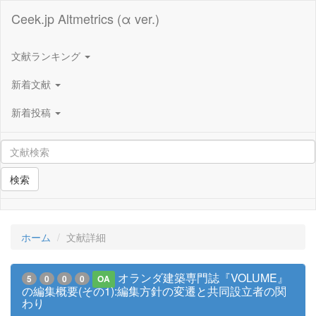
Ceek.jp Altmetrics (α ver.)
文献ランキング
新着文献
新着投稿
検索
ホーム
文献詳細
オランダ建築専門誌『VOLUME』
5
0
0
0
OA
の編集概要(その1):編集方針の変遷と共同設立者の関
わり