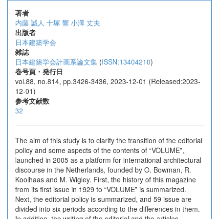
著者
内藤 誠人
十塚 響
小澤 丈夫
出版者
日本建築学会
雑誌
日本建築学会計画系論文集
(
ISSN:13404210
)
巻号頁・発行日
vol.88, no.814, pp.3426-3436, 2023-12-01 (Released:2023-
12-01)
参考文献数
32
The aim of this study is to clarify the transition of the editorial
policy and some aspects of the contents of “VOLUME”,
launched in 2005 as a platform for international architectural
discourse in the Netherlands, founded by O. Bowman, R.
Koolhaas and M. Wigley. First, the history of this magazine
from its first issue in 1929 to “VOLUME” is summarized.
Next, the editorial policy is summarized, and 59 issue are
divided into six periods according to the differences in them.
In addition, the writing of the editorial and the articles