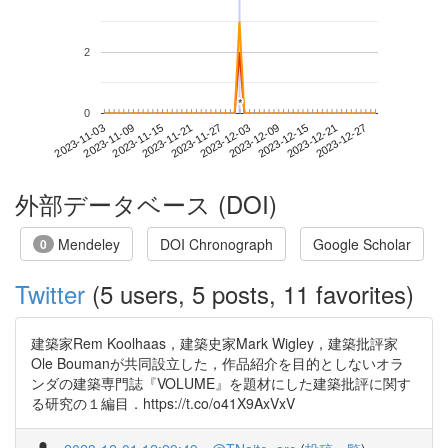
2
*
*
0
2023-12-21
2023-11-03
2023-11-21
2023-12-09
2023-12-27
2023-11-09
2023-11-27
2023-12-15
2023-11-15
2023-12-03
外部データベース (DOI)
Mendeley
DOI Chronograph
Google Scholar
0
Twitter
(5 users, 5 posts, 11 favorites)
建築家Rem Koolhaas，建築史家Mark Wigley，建築批評家
Ole Boumanが共同設立した，作品紹介を目的としないオラ
ンダの建築専門誌『VOLUME』を題材にした建築批評に関す
る研究の１編目．https://t.co/o41X9AxVxV