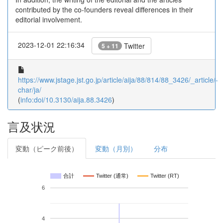
contributed by the co-founders reveal differences in their
editorial involvement.
2023-12-01 22:16:34
Twitter
5 + 11
https://www.jstage.jst.go.jp/article/aija/88/814/88_3426/_article/-
char/ja/
(
info:doi/10.3130/aija.88.3426
)
言及状況
変動（ピーク前後）
変動（月別）
分布
合計
Twitter (通常)
Twitter (RT)
6
4