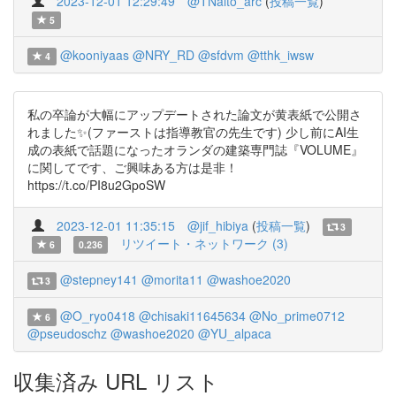
2023-12-01 12:29:49
@TNaito_arc
(
投稿一覧
)
5
@kooniyaas
@NRY_RD
@sfdvm
@tthk_iwsw
4
私の卒論が大幅にアップデートされた論文が黄表紙で公開さ
れました✨(ファーストは指導教官の先生です) 少し前にAI生
成の表紙で話題になったオランダの建築専門誌『VOLUME』
に関してです、ご興味ある方は是非！
https://t.co/PI8u2GpoSW
2023-12-01 11:35:15
@jif_hibiya
(
投稿一覧
)
3
リツイート・ネットワーク (3)
6
0.236
@stepney141
@morita11
@washoe2020
3
@O_ryo0418
@chisaki11645634
@No_prime0712
6
@pseudoschz
@washoe2020
@YU_alpaca
収集済み URL リスト