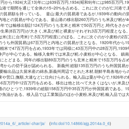
百万円から1924(大正13)年には639百万円,1934(昭和9)年には985百万円
港で期間を通じて全体の15~20%を占める。これに次ぐのが仁川港で,
の貿易額を持っている。 釜山:最大の貿易港であるが,1939年の動向の貿
,内地との貿易が中心である。釜山港の移出額260万円のうち米及び籾が4
26年では輸移出額計124万円のうち玄米と精米で50百万円と,時代をさ
や生果(8百万円)が大きく,米及び籾と裸麦がそれぞれ3百万円程度となる。
米(主に台湾米)で,5百万円程度にのぼる。これに次ぐのが小麦粉の2百
円のうち外国貿易は67百万円と内地との貿易が主となる。1920年代から19
精米で47百万円を占め,1933年では同様に43百万円中の28百万円,19
,神戸が中心である。輸移入食料では米及び籾,小麦粉が中心となる。 鎮南浦:
円にとどまる。同年の移出額89百万円のうち玄米と精米で15百万円を占め
湾からの切干藷が認められる。 新義州:総額135百万円のうち外国貿易
主要輸出品は久留米産の綿糸,新義州周辺でとれた木材,朝鮮半島各地からの
や営口,撫順,大連などに仕向けられる。輸入品は粟が中心で,1926年の輸入
年には46百万円中12百万円を占める。移出は他と比べて大きくはないが,米
のひとつで,1939年の総額158百万円中35百万円が外国貿易である。1
や魚油がある。移入品では工業製品のほか小麦粉,米及び籾,輸入品では
2014a_6/_article/-char/ja/
(
info:doi/10.14866/ajg.2014a.0_6
)