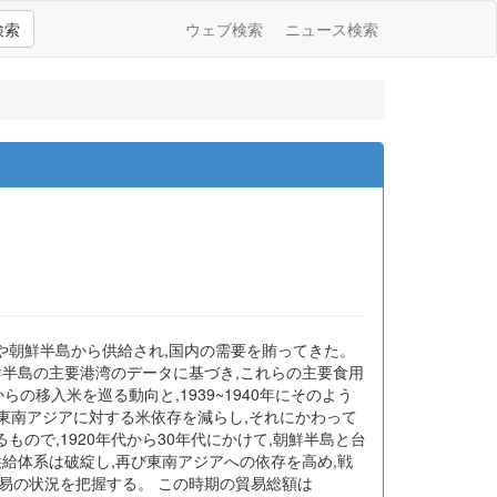
検索
ウェブ検索
ニュース検索
や朝鮮半島から供給され,国内の需要を賄ってきた。
鮮半島の主要港湾のデータに基づき,これらの主要食用
の移入米を巡る動向と,1939~1940年にそのよう
は東南アジアに対する米依存を減らし,それにかわって
で,1920年代から30年代にかけて,朝鮮半島と台
供給体系は破綻し,再び東南アジアへの依存を高め,戦
易の状況を把握する。 この時期の貿易総額は