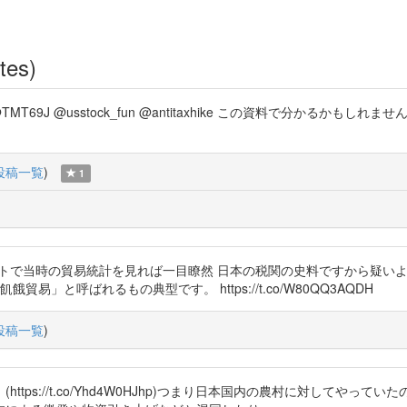
tes)
hTYN3 @TMT69J @usstock_fun @antitaxhike この資料で分かるか
投稿一覧
)
1
w 今どきならネットで当時の貿易統計を見れば一目瞭然 日本の税関の史料ですか
」と呼ばれるもの典型です。 https://t.co/W80QQ3AQDH
投稿一覧
)
tps://t.co/Yhd4W0HJhp)つまり日本国内の農村に対してや