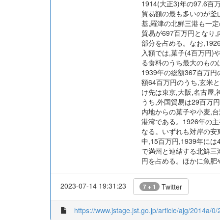
1914(大正3)年の97.6
貿易額の最も多いのが釜山
基,羅津の北鮮三港も一定
貿易が697百万円となり
部分を占める。なお,19
入額では,菓子(4百万円)
る食料のうち最大のものは
1939年の総額367百万
額64百万円のうち,玄米と
け先は東京,大阪,名古屋
うち,外国貿易は29百万
内地からの菓子や小麦,台
港湾である。1926年の
なる。いずれも対岸の安東
中,15百万円,1939
で満州と連結する北鮮三港
円を占める。ほかに魚肥
2023-07-14 19:31:23
Twitter
7 + 1
https://www.jstage.jst.go.jp/article/ajg/2014a/0/