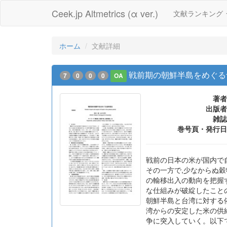
Ceek.jp Altmetrics (α ver.)
文献ランキング
ホーム
文献詳細
戦前期の朝鮮半島をめぐる
7
0
0
0
OA
著者
出版者
雑誌
巻号頁・発行日
戦前の日本の米が国内で
その一方で,少なからぬ穀
の輸移出入の動向を把握す
な仕組みが破綻したことの
朝鮮半島と台湾に対する依
湾からの安定した米の供給
争に突入していく。以下