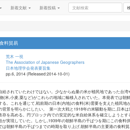
新着文献
新着投稿
食料貿易
荒木 一視
The Association of Japanese Geographers
日本地理学会発表要旨集
pp.6, 2014 (Released:2014-10-01)
自給されていたわけではない。少なからぬ量の米が植民地であった台湾
物(米,小麦,粟など)がこれらの地域に輸移入されていた。本発表では朝
る。これを通じて,戦前期の日本(内地)の食料(米)需要を支えた植民地から
背景を明らかにしたい。 第一次大戦と1918年の米騒動を期に,日本
存を高める。円ブロック内での安定的な米自給体系を確立しようとするもの
が実現していた。しかし,1939年の朝鮮半島の干ばつを期にこの食料
では朝鮮半島の干ばつまでの時期を取り上げ,朝鮮半島の主要港の食料貿