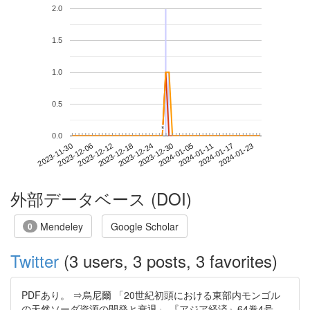
2.0
1.5
1.0
0.5
*
*
0.0
2024-01-17
2023-11-30
2023-12-18
2024-01-05
2024-01-23
2023-12-06
2023-12-24
2024-01-11
2023-12-12
2023-12-30
外部データベース (DOI)
Mendeley
Google Scholar
0
Twitter
(3 users, 3 posts, 3 favorites)
PDFあり。 ⇒烏尼爾 「20世紀初頭における東部内モンゴル
の天然ソーダ資源の開発と衰退」 『アジア経済』64巻4号