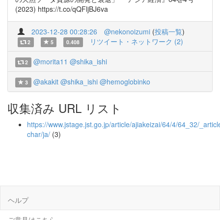
(2023) https://t.co/qQFljBJ6va
2023-12-28 00:28:26
@nekonoizumi
(
投稿一覧
)
リツイート・ネットワーク (2)
2
5
0.408
@morita11
@shika_ishi
2
@akakit
@shika_ishi
@hemoglobinko
3
収集済み URL リスト
https://www.jstage.jst.go.jp/article/ajiakeizai/64/4/64_32/_articl
char/ja/
(3)
ヘルプ
ご意見はこちら