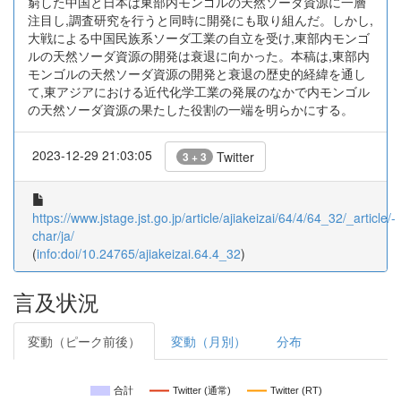
窮した中国と日本は東部内モンゴルの天然ソーダ資源に一層
注目し,調査研究を行うと同時に開発にも取り組んだ。しかし,
大戦による中国民族系ソーダ工業の自立を受け,東部内モンゴ
ルの天然ソーダ資源の開発は衰退に向かった。本稿は,東部内
モンゴルの天然ソーダ資源の開発と衰退の歴史的経緯を通し
て,東アジアにおける近代化学工業の発展のなかで内モンゴル
の天然ソーダ資源の果たした役割の一端を明らかにする。
2023-12-29 21:03:05
Twitter
3 + 3
https://www.jstage.jst.go.jp/article/ajiakeizai/64/4/64_32/_article/-
char/ja/
(
info:doi/10.24765/ajiakeizai.64.4_32
)
言及状況
変動（ピーク前後）
変動（月別）
分布
合計
Twitter (通常)
Twitter (RT)