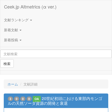
Ceek.jp Altmetrics (α ver.)
文献ランキング
新着文献
新着投稿
検索
ホーム
文献詳細
20世紀初頭における東部内モンゴ
3
0
0
0
OA
ルの天然ソーダ資源の開発と衰退