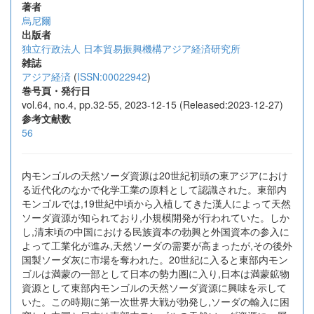
著者
烏尼爾
出版者
独立行政法人 日本貿易振興機構アジア経済研究所
雑誌
アジア経済
(
ISSN:00022942
)
巻号頁・発行日
vol.64, no.4, pp.32-55, 2023-12-15 (Released:2023-12-27)
参考文献数
56
内モンゴルの天然ソーダ資源は20世紀初頭の東アジアにおけ
る近代化のなかで化学工業の原料として認識された。東部内
モンゴルでは,19世紀中頃から入植してきた漢人によって天然
ソーダ資源が知られており,小規模開発が行われていた。しか
し,清末頃の中国における民族資本の勃興と外国資本の参入に
よって工業化が進み,天然ソーダの需要が高まったが,その後外
国製ソーダ灰に市場を奪われた。20世紀に入ると東部内モン
ゴルは満蒙の一部として日本の勢力圏に入り,日本は満蒙鉱物
資源として東部内モンゴルの天然ソーダ資源に興味を示して
いた。この時期に第一次世界大戦が勃発し,ソーダの輸入に困