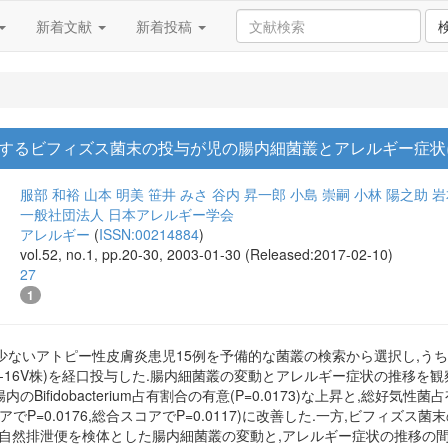
新着文献
新着投稿
するビフィズス菌末の投与が児の腸内細菌叢とアレルギー症状
服部 和裕
山本 明美
笹井 みさ
谷内 昇一郎
小島 崇嗣
小林 陽之助
岩
一般社団法人 日本アレルギー学会
アレルギー
(
ISSN:00214884
)
vol.52, no.1, pp.20-30, 2003-01-30 (Released:2017-02-10)
27
1
eriumが少ないアトピー性皮膚炎患児15例を予備的な菌叢の検索から選択し
um breve M-16V株)を経口投与した.腸内細菌叢の変動とアレルギー症状の
のBifidobacterium占有割合の有意(P=0.0173)な上昇と,総好気性
でP=0.0176,総合スコアでP=0.0117)に改善した.一方,ビフィ
,自然排泄便を検体とした腸内細菌叢の変動と,アレルギー症状の推移の間