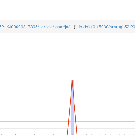
/1/52_KJ00000817395/_article/-char/ja/
(
info:doi/10.15036/arerugi.52.2