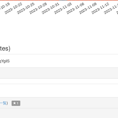
2023-11-09
2023-11-12
2023-11
-10-19
2
2023-10-22
2023-10-25
2023-10-28
2023-10-31
2023-11-03
2023-11-06
tes)
qYgilS
一覧
)
1