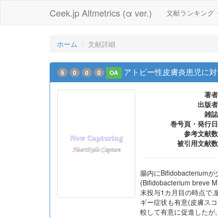
Ceek.jp Altmetrics (α ver.)
文献ランキング
ホーム
文献詳細
アトピー性皮膚炎患児に対
5
0
0
0
OA
著者
出版者
雑誌
巻号頁・発行日
参考文献数
被引用文献数
腸内にBifidobact
(Bifidobacteri
末投与1カ月目の時点で,腸内
ギー症状も有意(皮膚スコア
較して有意に促進したが