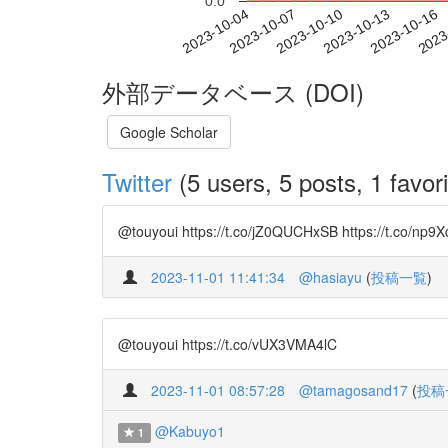
0.0
2023-10-10
2023-10-13
2023-10-16
2023
2023-10-04
2023-10-07
外部データベース (DOI)
Google Scholar
Twitter
(5 users, 5 posts, 1 favori
@touyoui https://t.co/jZ0QUCHxSB https://t.co/np9X
2023-11-01 11:41:34
@hasiayu
(
投稿一覧
)
@touyoui https://t.co/vUX3VMA4lC
2023-11-01 08:57:28
@tamagosand17
(
投稿
@Kabuyo1
1