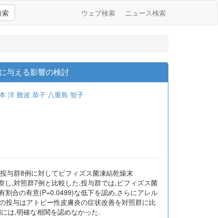
検索
ウェブ検索
ニュース検索
に与える影響の検討
本 洋
難波 恭子
八重島 智子
,うち投与群8例に対してビフィズス菌凍結乾燥末
推移を観察し,対照群7例と比較した.投与群では,ビフィズス菌
菌占有割合の有意(P=0.0499)な低下を認め,さらにアレル
ズス菌末の投与はアトピー性皮膚炎の症状改善を対照群に比
には,明確な相関を認めなかった.