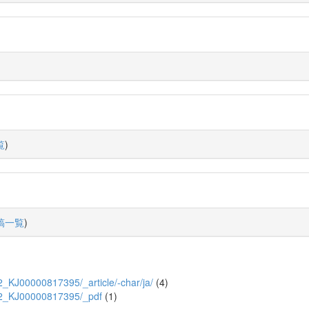
覧
)
稿一覧
)
/52_KJ00000817395/_article/-char/ja/
(4)
/1/52_KJ00000817395/_pdf
(1)