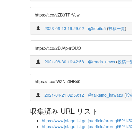
https://t.co/vZB3TFrVJw
2023-06-13 19:29:02
@kobito5
(
投稿一覧
)
https://t.co/2DJAp4rOUO
2021-08-30 16:42:58
@reads_news
(
投稿一
https://t.co/iW2Nu3HB40
2021-04-21 02:59:12
@taikaino_kawazu
(
投
収集済み URL リスト
https://www.jstage.jst.go.jp/article/arerugi/52/1
https://www.jstage.jst.go.jp/article/arerugi/52