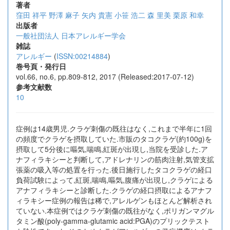
著者
窪田 祥平
野澤 麻子
矢内 貴憲
小笹 浩二
森 里美
栗原 和幸
出版者
一般社団法人 日本アレルギー学会
雑誌
アレルギー
(
ISSN:00214884
)
巻号頁・発行日
vol.66, no.6, pp.809-812, 2017 (Released:2017-07-12)
参考文献数
10
症例は14歳男児.クラゲ刺傷の既往はなく,これまで半年に1回
の頻度でクラゲを摂取していた.市販のタコクラゲ(約100g)を
摂取して5分後に嘔気,喘鳴,紅斑が出現し,当院を受診した.ア
ナフィラキシーと判断して,アドレナリンの筋肉注射,気管支拡
張薬の吸入等の処置を行った.後日施行したタコクラゲの経口
負荷試験によって,紅斑,喘鳴,嘔気,腹痛が出現し,クラゲによる
アナフィラキシーと診断した.クラゲの経口摂取によるアナフ
ィラキシー症例の報告は稀で,アレルゲンもほとんど解析され
ていない.本症例ではクラゲ刺傷の既往がなく,ポリガンマグル
タミン酸(poly-gamma-glutamic acid:PGA)のプリックテスト