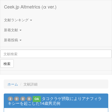
Ceek.jp Altmetrics (α ver.)
文献ランキング
新着文献
新着投稿
検索
ホーム
文献詳細
タコクラゲ摂取によりアナフィラ
2
0
0
0
OA
キシーを起こした14歳男児例