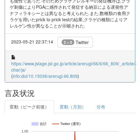
も陰性であった.そのためクラゲアレルギーの発症機序は,クラ
ゲ刺傷によりPGAに感作されて発症する納豆による遅発性ア
ナフィラキシーとは異なると考えられた.また,数種類の食用ク
ラゲを用いたprick to prick testの結果,クラゲの種類によりア
レルゲン性が異なることが示唆された.
2023-05-21 22:37:14
Twitter
2 + 0
https://www.jstage.jst.go.jp/article/arerugi/66/6/66_809/_article/-
char/ja/
(
info:doi/10.15036/arerugi.66.809
)
言及状況
変動（ピーク前後）
変動（月別）
分布
合計
Twitter (通常)
1.00