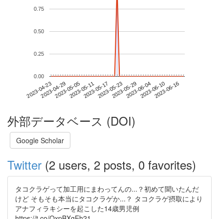
0.75
0.50
0.25
0.00
2023-06-10
2023-04-23
2023-05-11
2023-05-29
2023-06-16
2023-04-29
2023-05-17
2023-06-04
2023-05-05
2023-05-23
外部データベース (DOI)
Google Scholar
Twitter
(2 users, 2 posts, 0 favorites)
タコクラゲって加工用にまわってんの...？初めて聞いたんだ
けど そもそも本当にタコクラゲか...？ タコクラゲ摂取により
アナフィラキシーを起こした14歳男児例
https://t.co/QxpBXgEh21