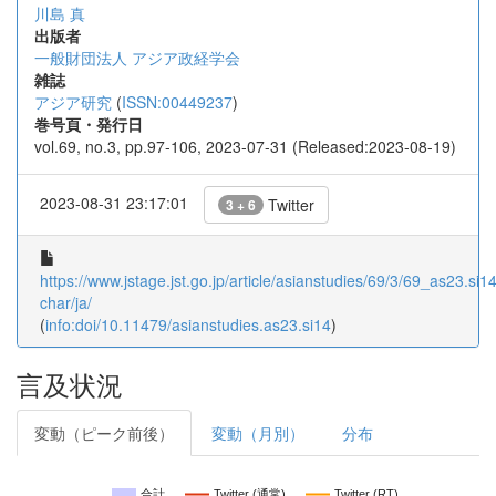
川島 真
出版者
一般財団法人 アジア政経学会
雑誌
アジア研究
(
ISSN:00449237
)
巻号頁・発行日
vol.69, no.3, pp.97-106, 2023-07-31 (Released:2023-08-19)
2023-08-31 23:17:01
Twitter
3 + 6
https://www.jstage.jst.go.jp/article/asianstudies/69/3/69_as23.si14/
char/ja/
(
info:doi/10.11479/asianstudies.as23.si14
)
言及状況
変動（ピーク前後）
変動（月別）
分布
合計
Twitter (通常)
Twitter (RT)