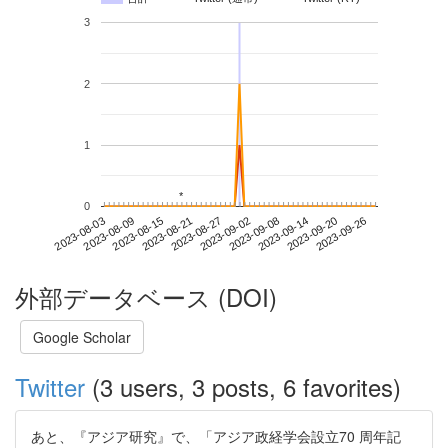
3
2
1
*
*
0
2023-09-20
2023-08-03
2023-08-21
2023-09-08
2023-09-26
2023-08-09
2023-08-27
2023-09-14
2023-08-15
2023-09-02
外部データベース (DOI)
Google Scholar
Twitter
(3 users, 3 posts, 6 favorites)
あと、『アジア研究』で、「アジア政経学会設立70 周年記