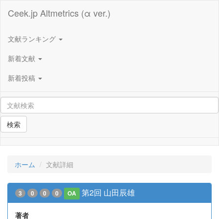
Ceek.jp Altmetrics (α ver.)
文献ランキング
新着文献
新着投稿
検索
ホーム
文献詳細
第2回 山田辰雄
3
0
0
0
OA
著者