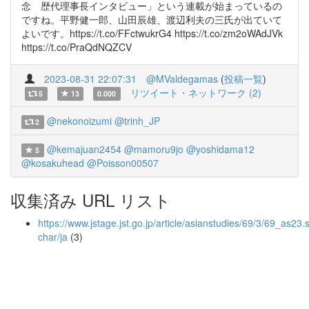
念 歴代理事長インタビュー」という連載が始まっているの
ですね。平野健一郎、山田辰雄、渡辺利夫の三氏が出ていて
よいです。https://t.co/FFctwukrG4 https://t.co/zm2oWAdJVk
https://t.co/PraQdNQZCV
2023-08-31 22:07:31
@MValdegamas
(
投稿一覧
)
リツイート・ネットワーク (2)
5
13
0.000
@nekonoizumi
@trinh_JP
2
@kemajuan2454
@mamoru9jo
@yoshidama12
5
@kosakuhead
@Poisson00507
収集済み URL リスト
https://www.jstage.jst.go.jp/article/asianstudies/69/3/69_as23.s
char/ja
(3)